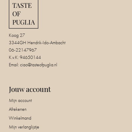
Koog 27
3344GH Hendrik-Ido-Ambacht
06-22147967
K.v.K: 94650144
Email:
ciao@tasteofpuglia.nl
Jouw account
Mijn account
Afrekenen
Winkelmand
Mijn verlanglijstje