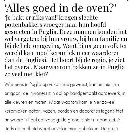
‘Alles goed in de oven?’
IN
‘Je bakt er niks van!’ kregen slechte
DE
pottenbakkers vroeger naar hun hoofd
BADKAMER
gesmeten in Puglia. Deze mannen konden het
wel vergeten: bij hun vrouw, bij hun familie en
IN
bij de hele omgeving. Want bijna geen volk ter
HUIS
wereld kan mooi keramiek meer waarderen
dan de Pugliesi. Het hoort bij de regio, je ziet
CADEAUS
het overal. Maar waarom bakken ze in Puglia
zo veel met klei?
BOEKEN
Wie eens in Puglia op vakantie is geweest, kan het niet zijn
ontgaan: de inwoners zijn dol op handgemaakt aardewerk, in
BLOG
alle kleuren en maten. Maar waarom kom je hier zoveel
keramieken potten, vazen, borden en decoraties tegen? Het
antwoord is heel eenvoudig: de grond is hier rijk aan klei. Al
sinds de oudheid wordt er volop mee gebakken. De grote