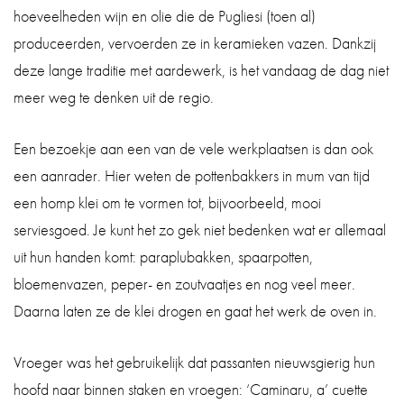
hoeveelheden wijn en olie die de Pugliesi (toen al)
produceerden, vervoerden ze in keramieken vazen. Dankzij
deze lange traditie met aardewerk, is het vandaag de dag niet
meer weg te denken uit de regio.
Een bezoekje aan een van de vele werkplaatsen is dan ook
een aanrader. Hier weten de pottenbakkers in mum van tijd
een homp klei om te vormen tot, bijvoorbeeld, mooi
serviesgoed. Je kunt het zo gek niet bedenken wat er allemaal
uit hun handen komt: paraplubakken, spaarpotten,
bloemenvazen, peper- en zoutvaatjes en nog veel meer.
Daarna laten ze de klei drogen en gaat het werk de oven in.
Vroeger was het gebruikelijk dat passanten nieuwsgierig hun
hoofd naar binnen staken en vroegen: ‘Caminaru, a’ cuette