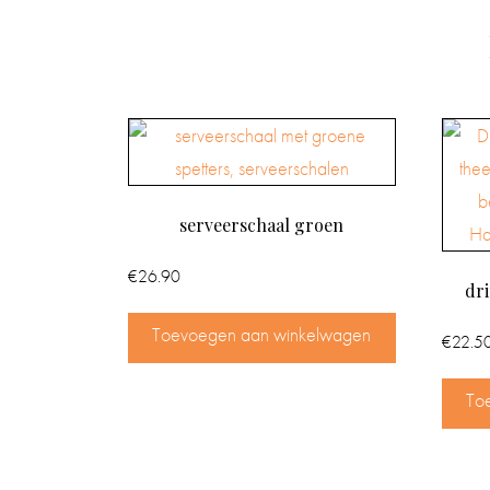
serveerschaal groen
€
26.90
dri
Toevoegen aan winkelwagen
€
22.5
To