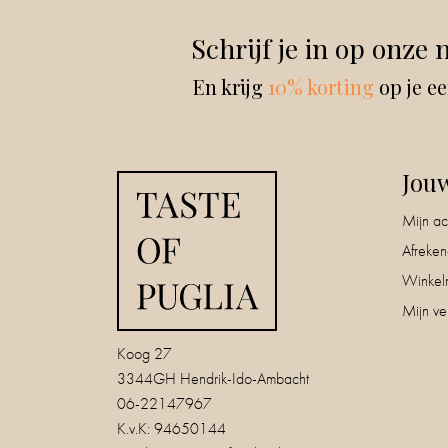
Schrijf je in op onze 
En krijg
10% korting
op je ee
Jou
Mijn ac
Afreke
Winkel
Mijn ver
Koog 27
3344GH Hendrik-Ido-Ambacht
06-22147967
K.v.K: 94650144