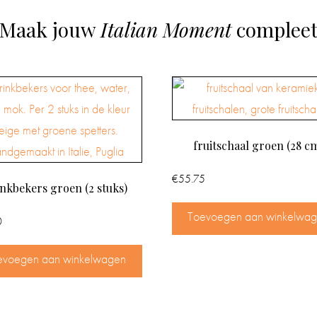
Maak jouw
Italian Moment
complee
fruitschaal groen (28 c
€
55.75
nkbekers groen (2 stuks)
Toevoegen aan winkelwa
0
evoegen aan winkelwagen