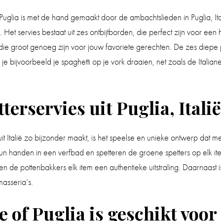
Puglia is met de hand gemaakt door de ambachtslieden in Puglia, Ital
et servies bestaat uit zes ontbijtborden, die perfect zijn voor een h
 die groot genoeg zijn voor jouw favoriete gerechten. De zes diepe 
e bijvoorbeeld je spaghetti op je vork draaien, net zoals de Italian
terservies uit Puglia, Italië
uit Italië zo bijzonder maakt, is het speelse en unieke ontwerp dat m
 handen in een verfbad en spetteren de groene spetters op elk item
de pottenbakkers elk item een authentieke uitstraling. Daarnaast is di
masseria’s.
e of Puglia is geschikt voor