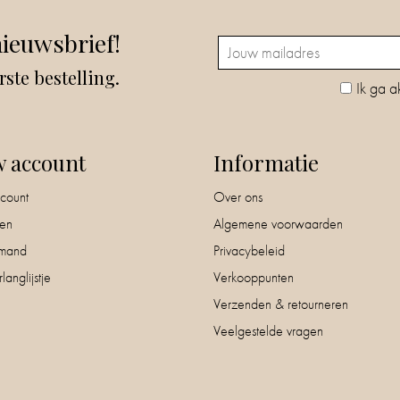
nieuwsbrief!
rste bestelling.
Ik ga a
w account
Informatie
count
Over ons
nen
Algemene voorwaarden
mand
Privacybeleid
langlijstje
Verkooppunten
Verzenden & retourneren
Veelgestelde vragen