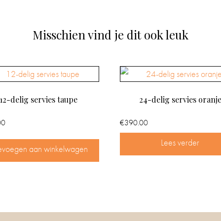
Misschien vind je dit ook leuk
12-delig servies taupe
24-delig servies oranj
00
€
390.00
Lees verder
evoegen aan winkelwagen