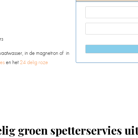
rs
 vaatwasser, in de magnetron of in
ies
en het
24 delig roze
g groen spetterservies uit