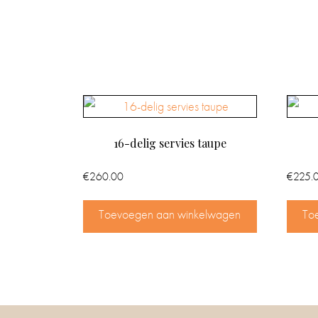
16-delig servies taupe
€
260.00
€
225.
Toevoegen aan winkelwagen
To