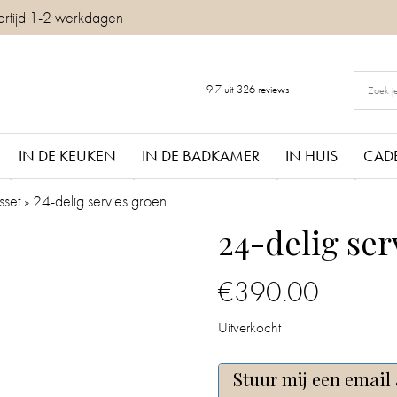
ertijd 1-2 werkdagen
9.7
uit
326
reviews
IN DE KEUKEN
IN DE BADKAMER
IN HUIS
CAD
sset
»
24-delig servies groen
24-delig ser
€
390.00
Uitverkocht
Stuur mij een email 