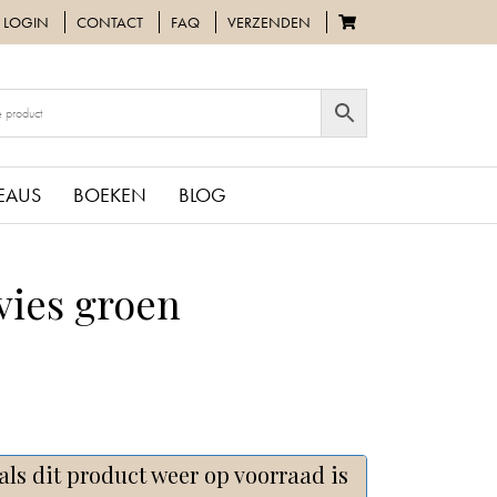
LOGIN
CONTACT
FAQ
VERZENDEN
EAUS
BOEKEN
BLOG
vies groen
als dit product weer op voorraad is