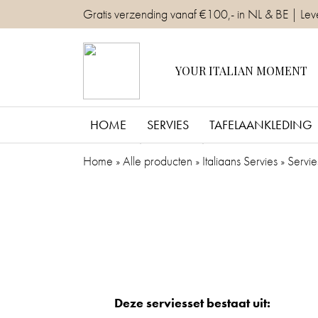
Skip
Gratis verzending vanaf €100,- in NL & BE | Lev
to
content
YOUR ITALIAN MOMENT
HOME
SERVIES
TAFELAANKLEDING
Home
»
Alle producten
»
Italiaans Servies
»
Servie
Deze serviesset bestaat uit: