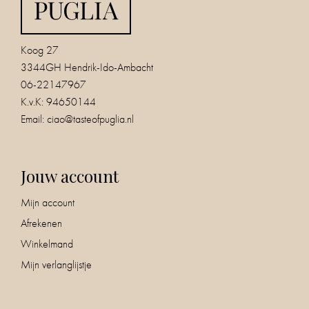
Koog 27
3344GH Hendrik-Ido-Ambacht
06-22147967
K.v.K: 94650144
Email:
ciao@tasteofpuglia.nl
Jouw account
Mijn account
Afrekenen
Winkelmand
Mijn verlanglijstje