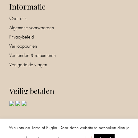
Informatie
Over ons
Algemene voorwaarden
Privacybeleid
Verkooppunten
Verzenden & retourneren
Veelgestelde vragen
Veilig betalen
Volg ons!
0
Welkom op Taste of Puglia. Door deze website te bezoeken dien je