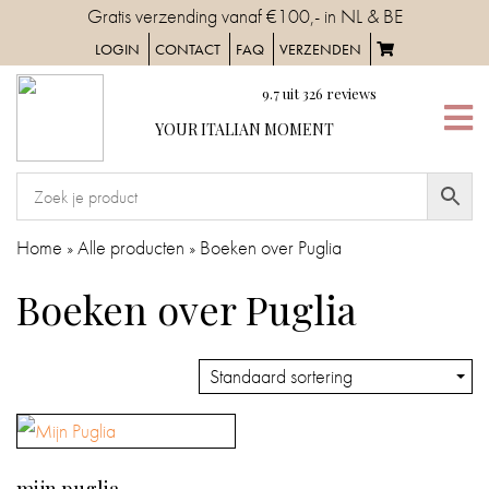
Skip
Gratis verzending vanaf €100,- in NL & BE
to
LOGIN
CONTACT
FAQ
VERZENDEN
content
9.7
uit
326
reviews
YOUR
YOUR ITALIAN MOMENT
ITALIAN
MOMENT
HOME
Home
»
Alle producten
»
Boeken over Puglia
SERVIES
Boeken over Puglia
TAFELAANKLEDING
IN
DE
KEUKEN