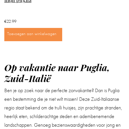
mijn puglia
IN
DE
€
22.99
BADKAMER
Toevoegen aan winkelwagen
IN
HUIS
Op vakantie naar Puglia,
CADEAUS
Zuid-Italië
BOEKEN
Ben je op zoek naar de perfecte zonvakantie? Dan is Puglia
BLOG
een bestemming die je niet wilt missen! Deze Zuid-Italiaanse
regio staat bekend om de trulli huisjes, zijn prachtige stranden,
heerlijk eten, schilderachtige steden en adembenemende
landschappen. Genoeg bezienswaardigheden voor jong en