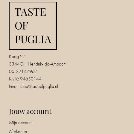
Koog 27
3344GH Hendrik-Ido-Ambacht
06-22147967
K.v.K: 94650144
Email:
ciao@tasteofpuglia.nl
Jouw account
Mijn account
Afrekenen