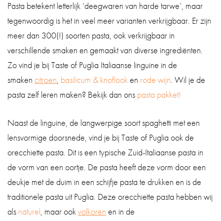
Pasta betekent letterlijk ‘deegwaren van harde tarwe’, maar
tegenwoordig is het in veel meer varianten verkrijgbaar. Er zijn
meer dan 300(!) soorten pasta, ook verkrijgbaar in
verschillende smaken en gemaakt van diverse ingrediënten.
Zo vind je bij Taste of Puglia Italiaanse linguine in de
smaken
citroen
,
basilicum & knoflook
en
rode wijn
. Wil je de
pasta zelf leren maken? Bekijk dan ons
pasta pakket!
Naast de linguine, de langwerpige soort spaghetti met een
lensvormige doorsnede, vind je bij Taste of Puglia ook de
orecchiette pasta. Dit is een typische Zuid-Italiaanse pasta in
de vorm van een oortje. De pasta heeft deze vorm door een
deukje met de duim in een schijfje pasta te drukken en is de
traditionele pasta uit Puglia. Deze orecchiette pasta hebben wij
als
naturel
, maar ook
volkoren
en in de