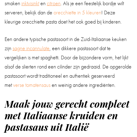
smaken
inktvisinkt
en
citroen
. Als je een feestelijk bordje wilt
serveren, bekijk dan de
orecchiette in 5 kleuren
! Deze
kleurige orecchiette pasta doet het ook goed bij kinderen.
Een andere typische pastasoort in de Zuid-Italiaanse keuken
zijn
sagne incannulate
, een dikkere pastasoort dat te
vergelijken is met spaghetti. Door de bijzondere vorm, het lijkt
alsof de slierten rond een cilinder zijn gedraaid. De opgerolde
pastasoort wordt traditioneel en authentiek geserveerd
met
verse tomatensaus
en weinig andere ingrediënten.
Maak jouw gerecht compleet
met Italiaanse kruiden en
pastasaus uit Italië