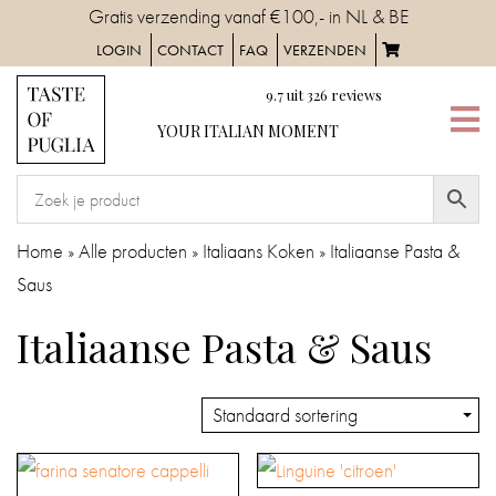
Skip
Gratis verzending vanaf €100,- in NL & BE
to
LOGIN
CONTACT
FAQ
VERZENDEN
content
9.7
uit
326
reviews
YOUR
YOUR ITALIAN MOMENT
ITALIAN
MOMENT
HOME
Home
»
Alle producten
»
Italiaans Koken
»
Italiaanse Pasta &
Saus
SERVIES
Italiaanse Pasta & Saus
TAFELAANKLEDING
IN
DE
KEUKEN