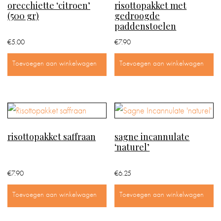
orecchiette ‘citroen’
risottopakket met
(500 gr)
gedroogde
paddenstoelen
€
5.00
€
7.90
Toevoegen aan winkelwagen
Toevoegen aan winkelwagen
risottopakket saffraan
sagne incannulate
‘naturel’
€
7.90
€
6.25
Toevoegen aan winkelwagen
Toevoegen aan winkelwagen