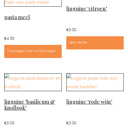
linguine ‘citroen’
IN
pasta meel
DE
BADKAMER
€
5.00
€
4.50
IN
Lees verder
HUIS
Toevoegen aan winkelwagen
CADEAUS
BOEKEN
BLOG
linguine ‘basilicum &
linguine ‘rode wijn’
knoflook’
€
5.00
€
5.00