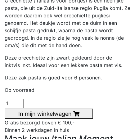
Orecchiette (Italiaans voor oortjes) is een heerlijke
pasta, die uit de Zuid-Italiaanse regio Puglia komt. Ze
worden daarom ook wel orecchiette pugliesi
genoemd. Het deukje wordt met de duim in een
schijfje pasta gedrukt, waarna de pasta wordt
gedroogd. In de regio zie je nog vaak le nonne (de
oma’s) die dit met de hand doen.
Deze orecchiette zijn zwart gekleurd door de
inktvis inkt. Ideaal voor een lekkere pasta met vis.
Deze zak pasta is goed voor 6 personen.
Op voorraad
Orecchiette
'inktvisinkt'
In mijn winkelwagen
(500
Gratis bezorgd boven € 100,-
gr)
Binnen 2 werkdagen in huis
aantal
Maak jouw
Italian Moment