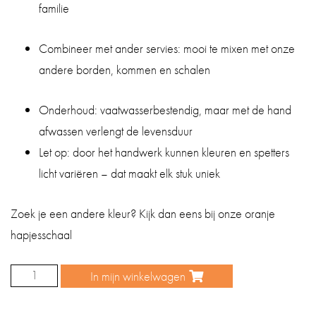
familie
Combineer met ander servies: mooi te mixen met onze
andere borden, kommen en schalen
Onderhoud: vaatwasserbestendig, maar met de hand
afwassen verlengt de levensduur
Let op: door het handwerk kunnen kleuren en spetters
licht variëren – dat maakt elk stuk uniek
Zoek je een andere kleur? Kijk dan eens bij onze oranje
hapjesschaal
In mijn winkelwagen
Hapjesschaal
rond