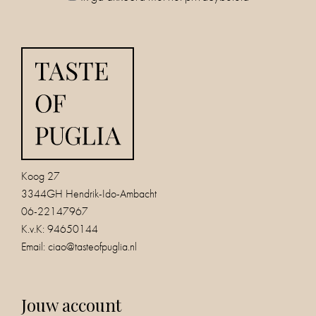
Koog 27
3344GH Hendrik-Ido-Ambacht
06-22147967
K.v.K: 94650144
Email:
ciao@tasteofpuglia.nl
Jouw account