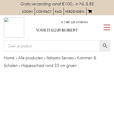
Skip
Gratis verzending vanaf €100,- in NL & BE
to
LOGIN
CONTACT
FAQ
VERZENDEN
content
9.7
uit
326
reviews
YOUR
YOUR ITALIAN MOMENT
ITALIAN
MOMENT
HOME
Home
»
Alle producten
»
Italiaans Servies
»
Kommen &
Schalen
»
Hapjesschaal rond 35 cm groen
SERVIES
TAFELAANKLEDING
IN
DE
KEUKEN