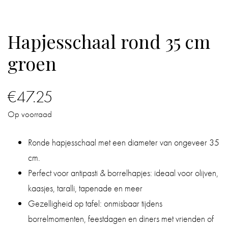
IN
DE
Hapjesschaal rond 35 cm
BADKAMER
groen
IN
HUIS
€
47.25
CADEAUS
Op voorraad
BOEKEN
Ronde hapjesschaal met een diameter van ongeveer 35
cm.
BLOG
Perfect voor antipasti & borrelhapjes: ideaal voor olijven,
kaasjes, taralli, tapenade en meer
Gezelligheid op tafel: onmisbaar tijdens
borrelmomenten, feestdagen en diners met vrienden of