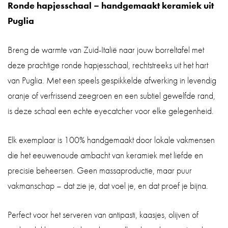
35
Ronde hapjesschaal – handgemaakt keramiek uit
cm
Puglia
groen
aantal
Breng de warmte van Zuid-Italië naar jouw borreltafel met
deze prachtige ronde hapjesschaal, rechtstreeks uit het hart
van Puglia. Met een speels gespikkelde afwerking in levendig
oranje of verfrissend zeegroen en een subtiel gewelfde rand,
is deze schaal een echte eyecatcher voor elke gelegenheid.
Elk exemplaar is 100% handgemaakt door lokale vakmensen
die het eeuwenoude ambacht van keramiek met liefde en
precisie beheersen. Geen massaproductie, maar puur
vakmanschap – dat zie je, dat voel je, en dat proef je bijna.
Perfect voor het serveren van antipasti, kaasjes, olijven of