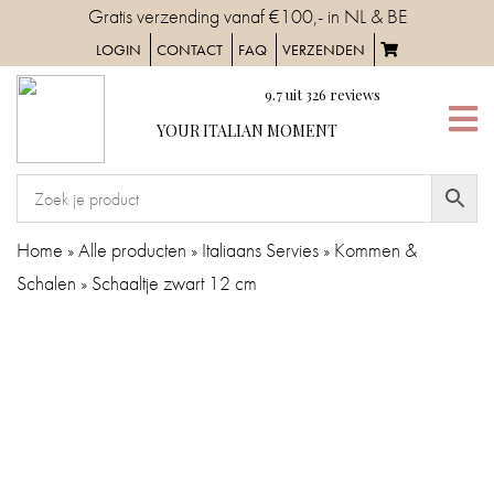
Skip
Gratis verzending vanaf €100,- in NL & BE
to
LOGIN
CONTACT
FAQ
VERZENDEN
content
9.7
uit
326
reviews
YOUR
YOUR ITALIAN MOMENT
ITALIAN
MOMENT
HOME
Home
»
Alle producten
»
Italiaans Servies
»
Kommen &
Schalen
»
Schaaltje zwart 12 cm
SERVIES
TAFELAANKLEDING
IN
DE
KEUKEN