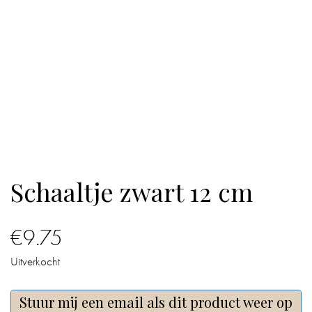
IN
DE
BADKAMER
IN
HUIS
CADEAUS
Schaaltje zwart 12 cm
BOEKEN
BLOG
€
9.75
Uitverkocht
Stuur mij een email als dit product weer op