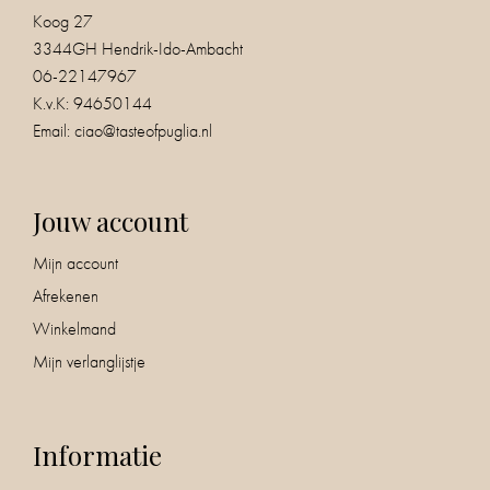
Koog 27
3344GH Hendrik-Ido-Ambacht
06-22147967
K.v.K: 94650144
Email:
ciao@tasteofpuglia.nl
Jouw account
Mijn account
Afrekenen
Winkelmand
Mijn verlanglijstje
Informatie