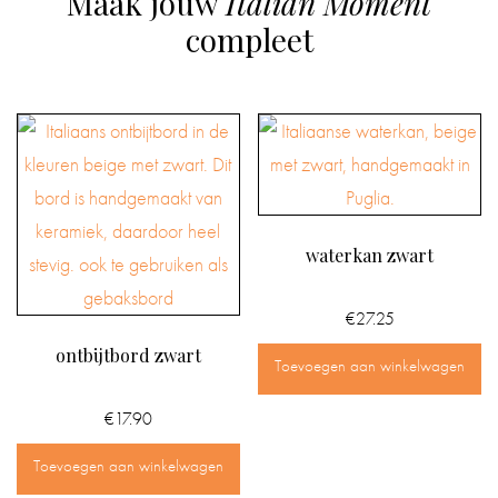
Maak jouw
Italian Moment
compleet
waterkan zwart
€
27.25
ontbijtbord zwart
Toevoegen aan winkelwagen
€
17.90
Toevoegen aan winkelwagen