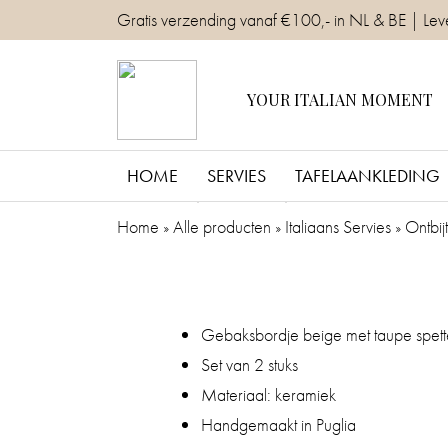
Skip
Gratis verzending vanaf €100,- in NL & BE | Lev
to
content
YOUR ITALIAN MOMENT
HOME
SERVIES
TAFELAANKLEDING
Home
»
Alle producten
»
Italiaans Servies
»
Ontbi
Gebaksbordje beige met taupe spett
Set van 2 stuks
Materiaal: keramiek
Handgemaakt in Puglia