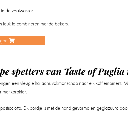
 in de vaatwasser.
 en leuk te combineren met de bekers.
agen
 spetters van Taste of Puglia u
gen een vleugje Italiaans vakmanschap naar elk koffiemoment. Met
r met karakter.
n pasticciotto. Elk bordje is met de hand gevormd en geglazuurd d