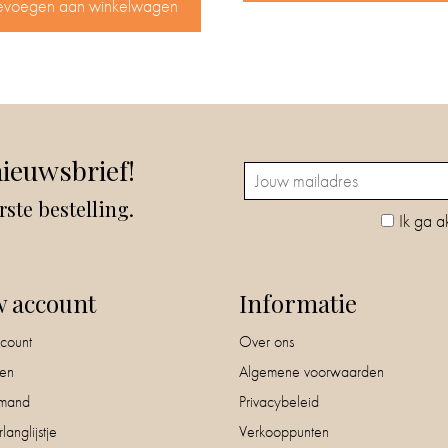
evoegen aan winkelwagen
nieuwsbrief!
rste bestelling.
Ik ga a
w account
Informatie
count
Over ons
nen
Algemene voorwaarden
mand
Privacybeleid
langlijstje
Verkooppunten