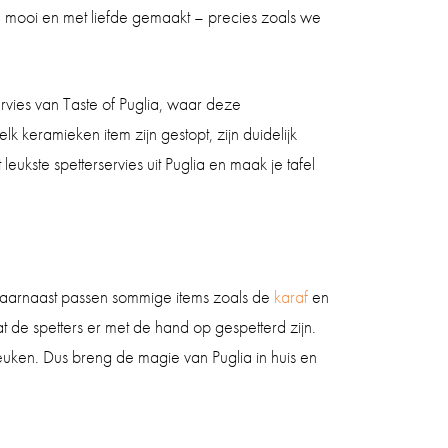
, mooi en met liefde gemaakt – precies zoals we
rvies van Taste of Puglia, waar deze
 keramieken item zijn gestopt, zijn duidelijk
eukste spetterservies uit Puglia en maak je tafel
a. Daarnaast passen sommige items zoals de
karaf
en
t de spetters er met de hand op gespetterd zijn.
keuken. Dus breng de magie van Puglia in huis en