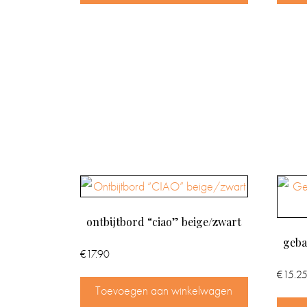
ontbijtbord “ciao” beige/zwart
geba
€
17.90
€
15.2
Toevoegen aan winkelwagen