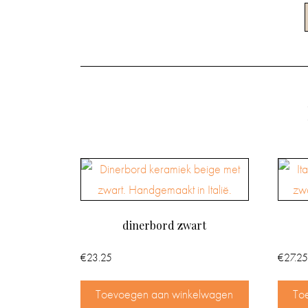
dinerbord zwart
€
23.25
€
27.25
Toevoegen aan winkelwagen
To