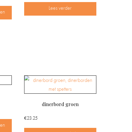
Lees verder
gen
dinerbord groen
€
23.25
gen