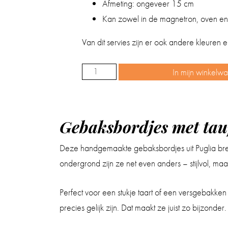
Afmeting: ongeveer 15 cm
Kan zowel in de magnetron, oven en
Van dit servies zijn er ook andere kleuren
In mijn winkelw
Gebaksbordjes
taupe
(set
van
Gebaksbordjes met taupe
2)
Deze handgemaakte gebaksbordjes uit Puglia bren
aantal
ondergrond zijn ze net even anders – stijlvol, maa
Perfect voor een stukje taart of een versgebakke
precies gelijk zijn. Dat maakt ze juist zo bijzonder.