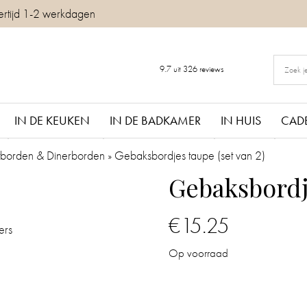
ertijd 1-2 werkdagen
9.7
uit
326
reviews
IN DE KEUKEN
IN DE BADKAMER
IN HUIS
CAD
jtborden & Dinerborden
»
Gebaksbordjes taupe (set van 2)
Gebaksbordje
€
15.25
ers
Op voorraad