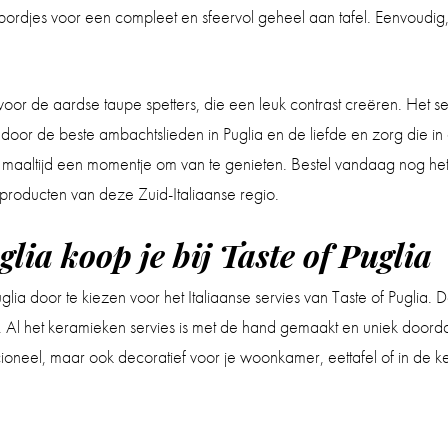
bordjes voor een compleet en sfeervol geheel aan tafel. Eenvoudig
or de aardse taupe spetters, die een leuk contrast creëren. Het se
or de beste ambachtslieden in Puglia en de liefde en zorg die in elk
e maaltijd een momentje om van te genieten. Bestel vandaag nog het l
 producten van deze Zuid-Italiaanse regio.
glia koop je bij Taste of Puglia
Puglia door te kiezen voor het Italiaanse servies van Taste of Pugli
e. Al het keramieken servies is met de hand gemaakt en uniek doorda
uncioneel, maar ook decoratief voor je woonkamer, eettafel of in de 