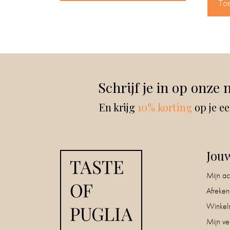
To
Schrijf je in op onze 
En krijg
10% korting
op je ee
Jou
Mijn ac
Afreke
Winkel
Mijn ver