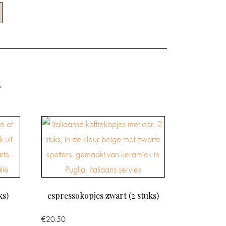
t
ks)
espressokopjes zwart (2 stuks)
€
20.50