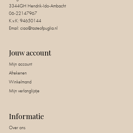
3344GH Hendrik-Ido-Ambacht
06-22147967
K.v.K: 94650144
Email:
ciao@tasteofpuglia.nl
Jouw account
Mijn account
Afrekenen
Winkelmand
Mijn verlanglijstje
Informatie
Over ons