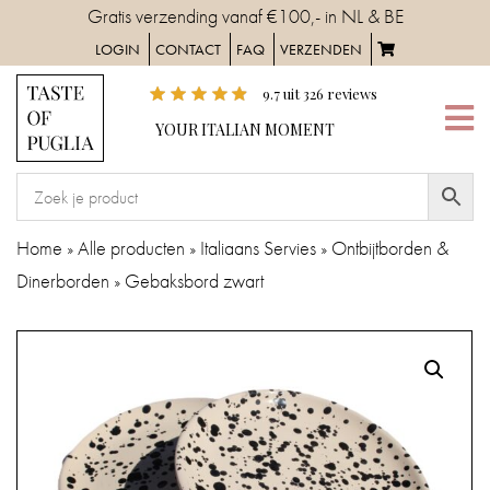
Skip
Gratis verzending vanaf €100,- in NL & BE
to
LOGIN
CONTACT
FAQ
VERZENDEN
content
9.7
uit
326
reviews
YOUR
YOUR ITALIAN MOMENT
ITALIAN
MOMENT
HOME
Home
»
Alle producten
»
Italiaans Servies
»
Ontbijtborden &
Dinerborden
»
Gebaksbord zwart
SERVIES
TAFELAANKLEDING
IN
DE
KEUKEN