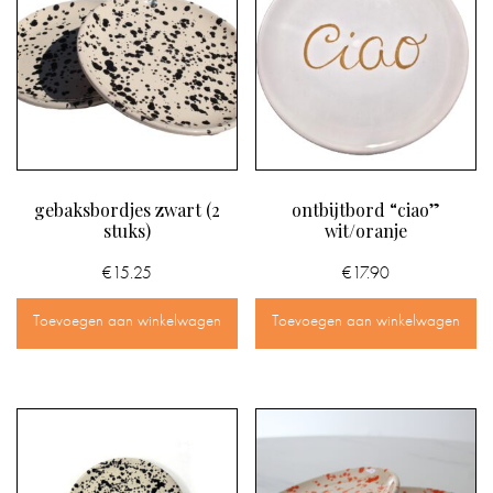
gebaksbordjes zwart (2
ontbijtbord “ciao”
stuks)
wit/oranje
€
15.25
€
17.90
Toevoegen aan winkelwagen
Toevoegen aan winkelwagen