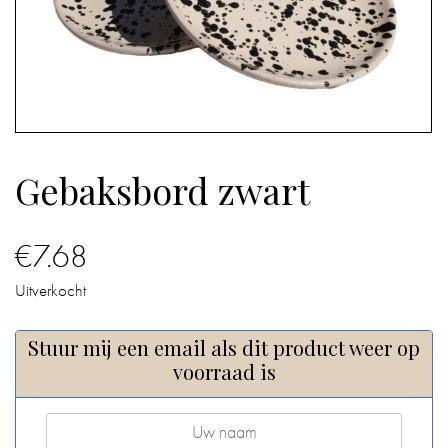
IN
DE
BADKAMER
IN
HUIS
Gebaksbord zwart
CADEAUS
€
7.68
BOEKEN
Uitverkocht
BLOG
Stuur mij een email als dit product weer op
voorraad is