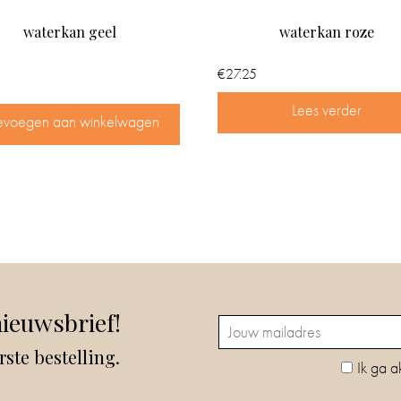
waterkan geel
waterkan roze
€
27.25
Lees verder
evoegen aan winkelwagen
nieuwsbrief!
rste bestelling.
Ik ga a