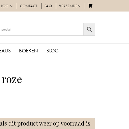
LOGIN
CONTACT
FAQ
VERZENDEN
EAUS
BOEKEN
BLOG
 roze
als dit product weer op voorraad is