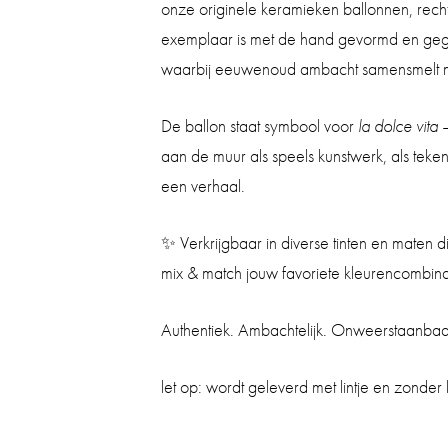
onze originele keramieken ballonnen, rechtst
exemplaar is met de hand gevormd en geg
waarbij eeuwenoud ambacht samensmelt me
De ballon staat symbool voor
la dolce vita
—
aan de muur als speels kunstwerk, als teke
een verhaal.
✨ Verkrijgbaar in diverse tinten en maten d
mix & match jouw favoriete kleurencombina
Authentiek. Ambachtelijk. Onweerstaanbaar
let op: wordt geleverd met lintje en zonder