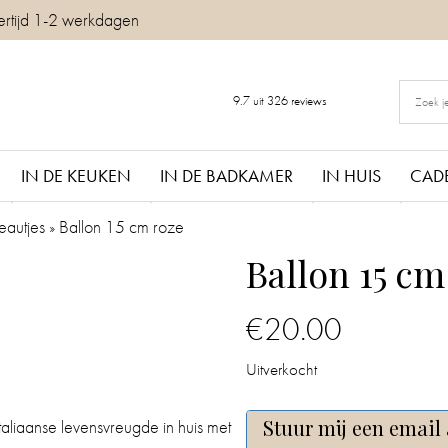
ertijd 1-2 werkdagen
9.7
uit
326
reviews
IN DE KEUKEN
IN DE BADKAMER
IN HUIS
CAD
eautjes
»
Ballon 15 cm roze
Ballon 15 cm
€
20.00
Uitverkocht
Stuur mij een email 
taliaanse levensvreugde in huis met