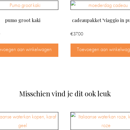
pumo groot kaki
cadeaupakket ‘viaggio in pu
0
€
37.00
evoegen aan winkelwagen
Toevoegen aan winkelwa
Misschien vind je dit ook leuk