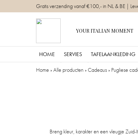
Skip
Gratis verzending vanaf €100,- in NL & BE | Lev
to
content
YOUR ITALIAN MOMENT
HOME
SERVIES
TAFELAANKLEDING
Home
»
Alle producten
»
Cadeaus
»
Pugliese cad
Breng kleur, karakter en een vleugje Zuid-I