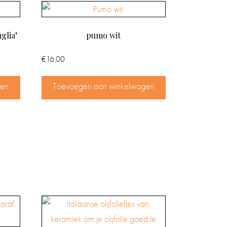
glia’
pumo wit
€
16.00
gen
Toevoegen aan winkelwagen