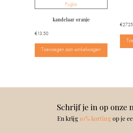
kandelaar oranje
€
27.25
€
13.50
To
Toevoegen aan winkelwagen
Schrijf je in op onze 
En krijg
10% korting
op je ee