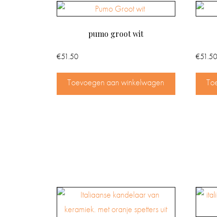
pumo groot wit
€
51.50
€
51.5
Toevoegen aan winkelwagen
To