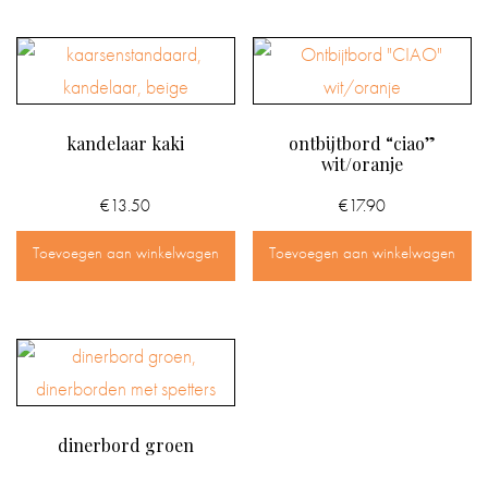
kandelaar kaki
ontbijtbord “ciao”
wit/oranje
€
13.50
€
17.90
Toevoegen aan winkelwagen
Toevoegen aan winkelwagen
dinerbord groen