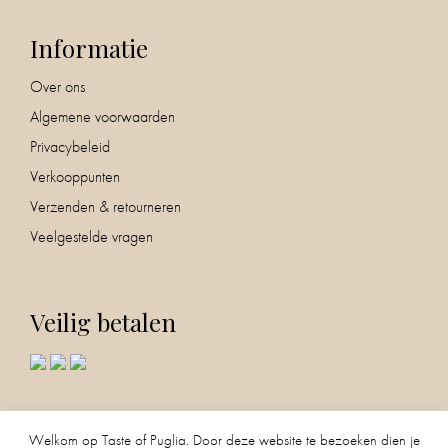
Informatie
Over ons
Algemene voorwaarden
Privacybeleid
Verkooppunten
Verzenden & retourneren
Veelgestelde vragen
Veilig betalen
Volg ons!
0
Welkom op Taste of Puglia. Door deze website te bezoeken dien je