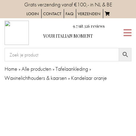
Skip
Gratis verzending vanaf €100,- in NL & BE
to
LOGIN
CONTACT
FAQ
VERZENDEN
content
9.7
uit
326
reviews
YOUR
YOUR ITALIAN MOMENT
ITALIAN
MOMENT
HOME
Home
»
Alle producten
»
Tafelaankleding
»
Waxinelichthouders & kaarsen
»
Kandelaar oranje
SERVIES
TAFELAANKLEDING
IN
DE
KEUKEN