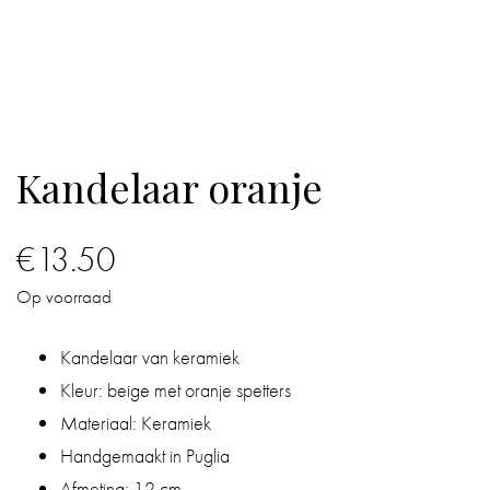
IN
DE
BADKAMER
IN
Kandelaar oranje
HUIS
CADEAUS
€
13.50
Op voorraad
BOEKEN
Kandelaar van keramiek
BLOG
Kleur: beige met oranje spetters
Materiaal: Keramiek
Handgemaakt in Puglia
Afmeting: 12 cm