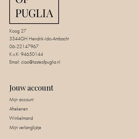
Koog 27
3344GH Hendrik-Ido-Ambacht
06-22147967
K.v.K: 94650144
Email:
ciao@tasteofpuglia.nl
Jouw account
Mijn account
Afrekenen
Winkelmand
Mijn verlanglijstje