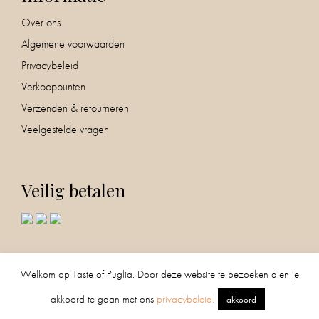
Over ons
Algemene voorwaarden
Privacybeleid
Verkooppunten
Verzenden & retourneren
Veelgestelde vragen
Veilig betalen
Volg ons!
0
Welkom op Taste of Puglia. Door deze website te bezoeken dien je
akkoord te gaan met ons
privacybeleid.
akkoord