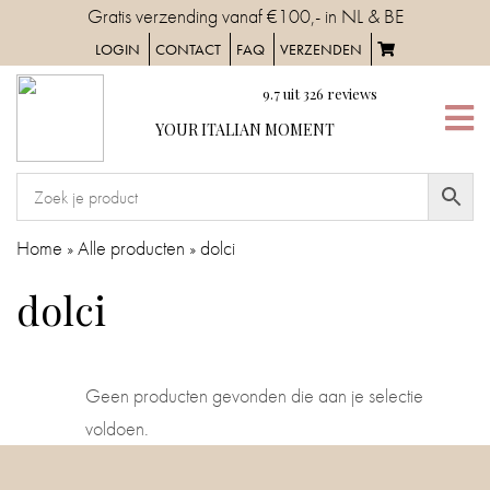
Skip
Gratis verzending vanaf €100,- in NL & BE
to
LOGIN
CONTACT
FAQ
VERZENDEN
content
9.7
uit
326
reviews
YOUR
YOUR ITALIAN MOMENT
ITALIAN
MOMENT
HOME
Home
»
Alle producten
»
dolci
SERVIES
dolci
TAFELAANKLEDING
Geen producten gevonden die aan je selectie
IN
voldoen.
DE
KEUKEN