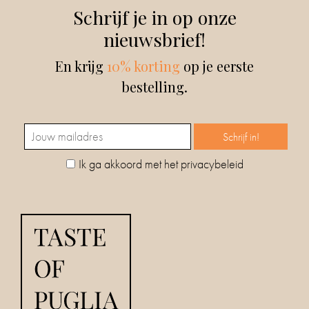
Schrijf je in op onze
IN
nieuwsbrief!
DE
BADKAMER
En krijg
10% korting
op je eerste
bestelling.
IN
HUIS
CADEAUS
Ik ga akkoord met het privacybeleid
BOEKEN
BLOG