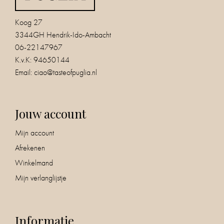
Koog 27
3344GH Hendrik-Ido-Ambacht
06-22147967
K.v.K: 94650144
Email:
ciao@tasteofpuglia.nl
Jouw account
Mijn account
Afrekenen
Winkelmand
Mijn verlanglijstje
Informatie