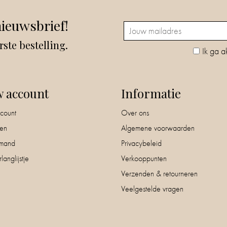
nieuwsbrief!
rste bestelling.
Ik ga a
w account
Informatie
count
Over ons
nen
Algemene voorwaarden
mand
Privacybeleid
langlijstje
Verkooppunten
Verzenden & retourneren
Veelgestelde vragen