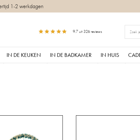
ertijd 1-2 werkdagen
9.7
uit
326
reviews
IN DE KEUKEN
IN DE BADKAMER
IN HUIS
CAD