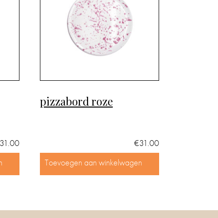
pizzabord roze
31.00
€
31.00
n
Toevoegen aan winkelwagen