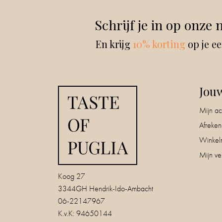
Schrijf je in op onze 
En krijg
10% korting
op je ee
Jou
Mijn ac
Afreke
Winkel
Mijn ver
Koog 27
3344GH Hendrik-Ido-Ambacht
06-22147967
K.v.K: 94650144