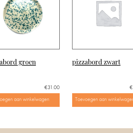
abord groen
pizzabord zwart
€
31.00
€
oegen aan winkelwagen
Toevoegen aan winkelwage