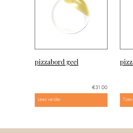
pizzabord geel
pizz
€
31.00
Lees verder
Toev