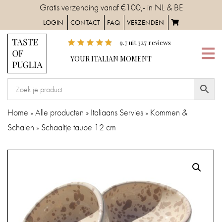
Skip
Gratis verzending vanaf €100,- in NL & BE
to
LOGIN
CONTACT
FAQ
VERZENDEN
content
9.7
uit
327
reviews
YOUR
YOUR ITALIAN MOMENT
ITALIAN
MOMENT
HOME
Home
»
Alle producten
»
Italiaans Servies
»
Kommen &
Schalen
»
Schaaltje taupe 12 cm
SERVIES
TAFELAANKLEDING
IN
DE
KEUKEN