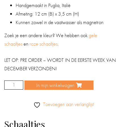
Handgemaakt in Puglia, Italië
Afmeting: 12 cm (B) x 3,5 cm (H)
Kunnen zowel in de vaatwasser als magnetron
Zoek je een andere kleur? We hebben ook
gele
schaaltjes
en
roze schaaltjes
.
LET OP: PRE ORDER – WORDT IN DE EERSTE WEEK VAN
DECEMBER VERZONDEN!
In mijn winkelwagen
Schaaltje
taupe
12
Toevoegen aan verlanglijst
cm
aantal
Schaaltjes