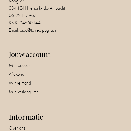
Koog 27
3344GH Hendrik-Ido-Ambacht
06-22147967
K.v.K: 94650144
Email:
ciao@tasteofpuglia.nl
Jouw account
Mijn account
Afrekenen
Winkelmand
Mijn verlanglijstje
Informatie
Over ons