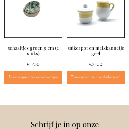
schaaltjes groen 9 cm (2
suikerpot en melkkannetje
stuks)
geel
€
17.50
€
21.50
Toevoegen aan winkelwagen
Toevoegen aan winkelwagen
Schrijf je in op onze