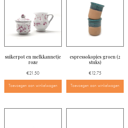
suikerpot en melkkannetje
espressokopjes groen (2
roze
stuks)
€
21.50
€
12.75
Toevoegen aan winkelwagen
Toevoegen aan winkelwagen