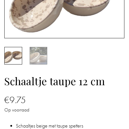
IN
DE
BADKAMER
IN
HUIS
CADEAUS
Schaaltje taupe 12 cm
BOEKEN
BLOG
€
9.75
Op voorraad
Schaaltjes beige met taupe spetters