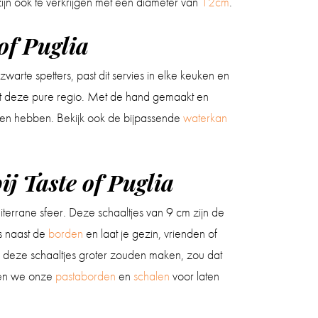
zijn ook te verkrijgen met een diameter van
12cm
.
 of Puglia
arte spetters, past dit servies in elke keuken en
s uit deze pure regio. Met de hand gemaakt en
en hebben. Bekijk ook de bijpassende
waterkan
bij Taste of Puglia
diterrane sfeer. Deze schaaltjes van 9 cm zijn de
es naast de
borden
en laat je gezin, vrienden of
 we deze schaaltjes groter zouden maken, zou dat
ben we onze
pastaborden
en
schalen
voor laten