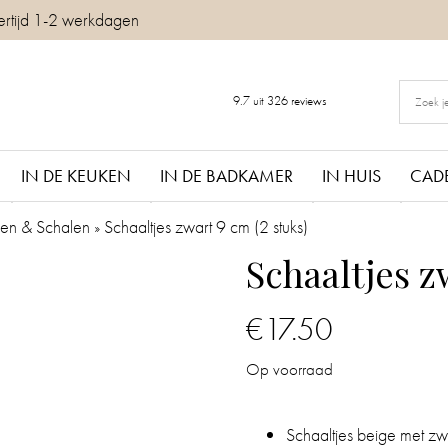
ertijd 1-2 werkdagen
9.7
uit
326
reviews
IN DE KEUKEN
IN DE BADKAMER
IN HUIS
CAD
n & Schalen
»
Schaaltjes zwart 9 cm (2 stuks)
Schaaltjes z
€
17.50
Op voorraad
Schaaltjes beige met zwa