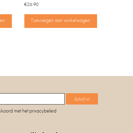
€
26.90
gen
Toevoegen aan winkelwagen
kkoord met het privacybeleid