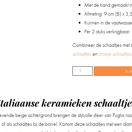
Met de hand gemaakt in P
Afmeting: 9 cm (B) x 3,
Kunnen in de vaatwasser
Per 2 stuks verkrijgbaar
Combineer de schaaltjes met
schaaltjes
en
oranje schaaltjes
In 
Schaaltjes
zwart
9
cm
Italiaanse keramieken schaaltje
(2
gevende beige achtergrond brengen de stijlvolle sfeer van Puglia naa
stuks)
f als schaaltjes bij de borrel. Kortom deze schaaltjes met een dia
aantal