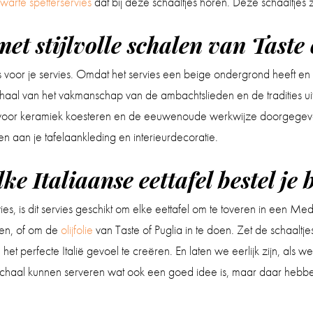
warte spetterservies
dat bij deze schaaltjes horen. Deze schaaltjes 
met stijlvolle schalen van Taste
voor je servies. Omdat het servies een beige ondergrond heeft en zw
en verhaal van het vakmanschap van de ambachtslieden en de traditie
e voor keramiek koesteren en de eeuwenoude werkwijze doorgegev
n aan je tafelaankleding en interieurdecoratie.
ke Italiaanse eettafel bestel je 
es, is dit servies geschikt om elke eettafel om te toveren in een Me
ren, of om de
olijfolie
van Taste of Puglia in te doen. Zet de schaaltj
het perfecte Italië gevoel te creëren. En laten we eerlijk zijn, als
 schaal kunnen serveren wat ook een goed idee is, maar daar heb