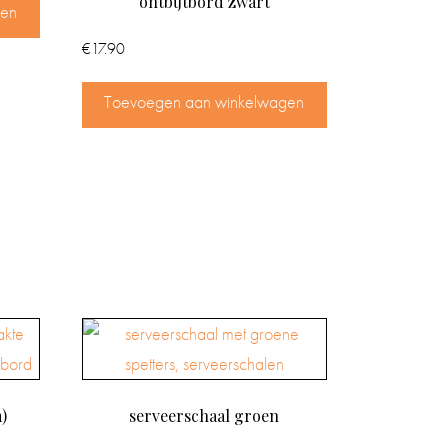
ontbijtbord zwart
gen
€
17.90
Toevoegen aan winkelwagen
)
serveerschaal groen