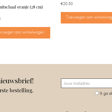
€
20.50
uitschaal oranje (28 cm)
Toevoegen aan winkelwa
5
evoegen aan winkelwagen
nieuwsbrief!
rste bestelling.
Ik ga a