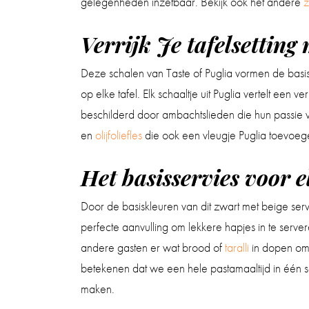
gelegenheden inzetbaar. Bekijk ook het andere
z
Verrijk Je tafelsetting 
Deze schalen van Taste of Puglia vormen de basis 
op elke tafel. Elk schaaltje uit Puglia vertelt e
beschilderd door ambachtslieden die hun passi
en
olijfoliefles
die ook een vleugje Puglia toevoege
Het basisservies voor el
Door de basiskleuren van dit zwart met beige servi
perfecte aanvulling om lekkere hapjes in te serve
andere gasten er wat brood of
taralli
in dopen om 
betekenen dat we een hele pastamaaltijd in één
maken.