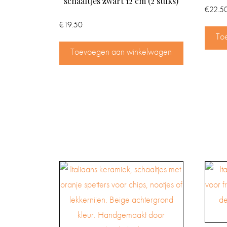
schaaltjes zwart 12 cm (2 stuks)
€
22.5
€
19.50
To
Toevoegen aan winkelwagen