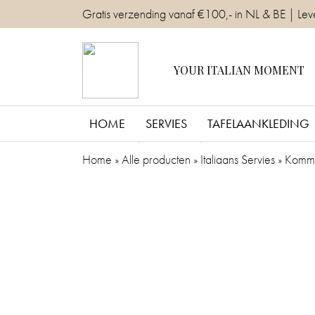
Skip
Gratis verzending vanaf €100,- in NL & BE | Lev
to
content
YOUR ITALIAN MOMENT
HOME
SERVIES
TAFELAANKLEDING
Home
»
Alle producten
»
Italiaans Servies
»
Komme