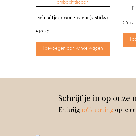
fr
schaaltjes oranje 12 cm (2 stuks)
€
55.7
€
19.50
To
Toevoegen aan winkelwagen
Schrijf je in op onze 
En krijg
10% korting
op je ee