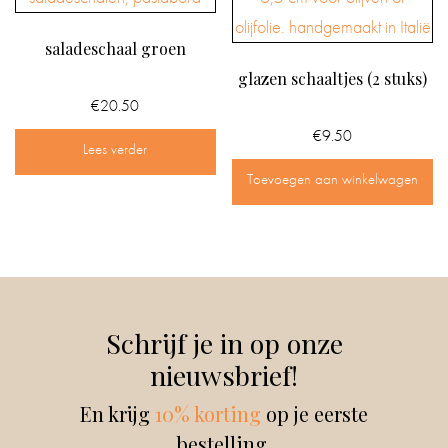
saladeschaal groen
glazen schaaltjes (2 stuks)
€
20.50
€
9.50
Lees verder
Toevoegen aan winkelwagen
Schrijf je in op onze
nieuwsbrief!
En krijg
10% korting
op je eerste
bestelling.