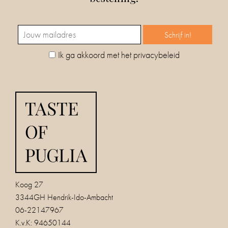
Ik ga akkoord met het privacybeleid
Koog 27
3344GH Hendrik-Ido-Ambacht
06-22147967
K.v.K: 94650144