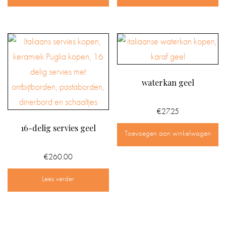
waterkan geel
€
27.25
16-delig servies geel
Toevoegen aan winkelwagen
€
260.00
Lees verder