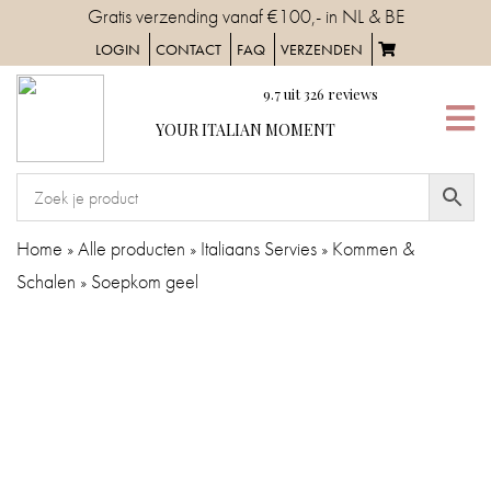
Skip
Gratis verzending vanaf €100,- in NL & BE
to
LOGIN
CONTACT
FAQ
VERZENDEN
content
9.7
uit
326
reviews
YOUR
YOUR ITALIAN MOMENT
ITALIAN
MOMENT
HOME
Home
»
Alle producten
»
Italiaans Servies
»
Kommen &
Schalen
»
Soepkom geel
SERVIES
TAFELAANKLEDING
IN
DE
KEUKEN