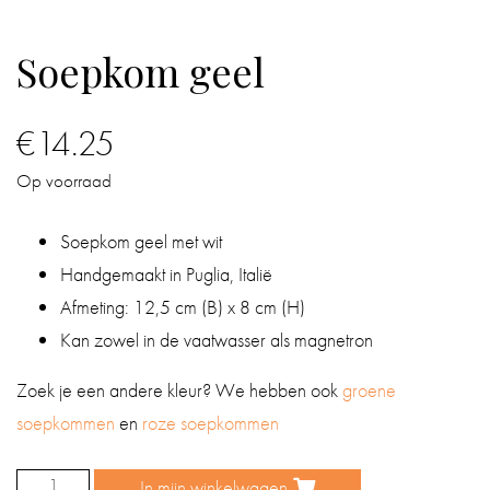
IN
Soepkom geel
DE
BADKAMER
€
14.25
IN
Op voorraad
HUIS
Soepkom geel met wit
CADEAUS
Handgemaakt in Puglia, Italië
BOEKEN
Afmeting: 12,5 cm (B) x 8 cm (H)
Kan zowel in de vaatwasser als magnetron
BLOG
Zoek je een andere kleur? We hebben ook
groene
soepkommen
en
roze soepkommen
In mijn winkelwagen
Soepkom