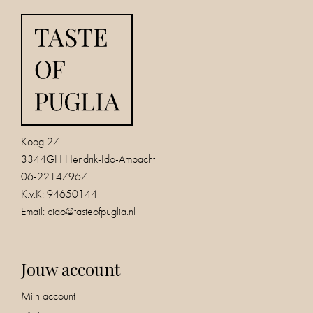
Koog 27
3344GH Hendrik-Ido-Ambacht
06-22147967
K.v.K: 94650144
Email:
ciao@tasteofpuglia.nl
Jouw account
Mijn account