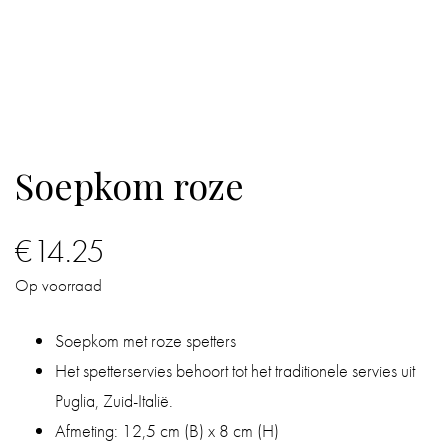
IN
DE
BADKAMER
IN
Soepkom roze
HUIS
CADEAUS
€
14.25
BOEKEN
Op voorraad
BLOG
Soepkom met roze spetters
Het spetterservies behoort tot het traditionele servies uit
Puglia, Zuid-Italië.
Afmeting: 12,5 cm (B) x 8 cm (H)