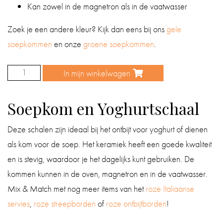
Kan zowel in de magnetron als in de vaatwasser
Zoek je een andere kleur? Kijk dan eens bij ons
gele
soepkommen
en onze
groene soepkommen
.
In mijn winkelwagen
Soepkom
roze
Soepkom en Yoghurtschaal
aantal
Deze schalen zijn ideaal bij het ontbijt voor yoghurt of dienen
als kom voor de soep. Het keramiek heeft een goede kwaliteit
en is stevig, waardoor je het dagelijks kunt gebruiken. De
kommen kunnen in de oven, magnetron en in de vaatwasser.
Mix & Match met nog meer items van het
roze Italiaanse
servies
,
roze streepborden
of
roze ontbijtborden
!