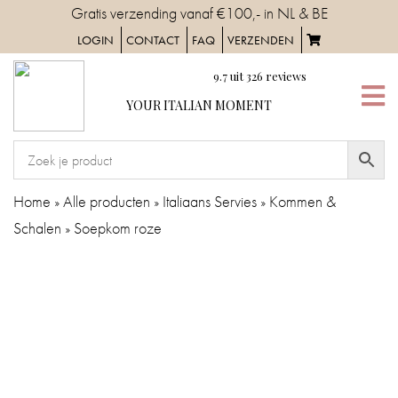
Skip
Gratis verzending vanaf €100,- in NL & BE
to
LOGIN
CONTACT
FAQ
VERZENDEN
content
9.7
uit
326
reviews
YOUR
YOUR ITALIAN MOMENT
ITALIAN
MOMENT
HOME
Home
»
Alle producten
»
Italiaans Servies
»
Kommen &
Schalen
»
Soepkom roze
SERVIES
TAFELAANKLEDING
IN
DE
KEUKEN