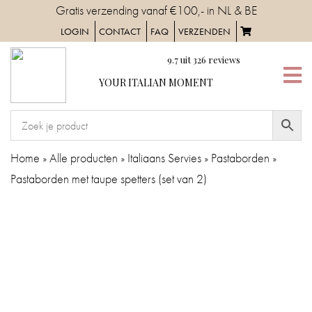
Skip
Gratis verzending vanaf €100,- in NL & BE
to
LOGIN
CONTACT
FAQ
VERZENDEN
content
9.7
uit
326
reviews
YOUR
YOUR ITALIAN MOMENT
ITALIAN
MOMENT
HOME
Home
»
Alle producten
»
Italiaans Servies
»
Pastaborden
»
Pastaborden met taupe spetters (set van 2)
SERVIES
TAFELAANKLEDING
IN
DE
KEUKEN