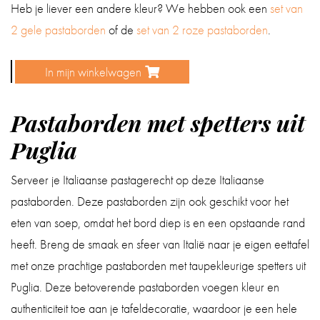
Heb je liever een andere kleur? We hebben ook een
set van
2 gele pastaborden
of de
set van 2 roze pastaborden
.
In mijn winkelwagen
Pastaborden
met
Pastaborden met spetters uit
taupe
spetters
Puglia
(set
Serveer je Italiaanse pastagerecht op deze Italiaanse
van
pastaborden. Deze pastaborden zijn ook geschikt voor het
2)
eten van soep, omdat het bord diep is en een opstaande rand
aantal
heeft. Breng de smaak en sfeer van Italië naar je eigen eettafel
met onze prachtige pastaborden met taupekleurige spetters uit
Puglia. Deze betoverende pastaborden voegen kleur en
authenticiteit toe aan je tafeldecoratie, waardoor je een hele