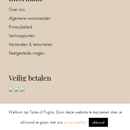
Over ons
Algemene voorwaarden
Privacybeleid
Verkooppunten
Verzenden & retourneren
Veelgestelde vragen
Veilig betalen
Volg ons!
0
Welkom op Taste of Puglia. Door deze website te bezoeken dien je
akkoord te gaan met ons
privacybeleid.
akkoord