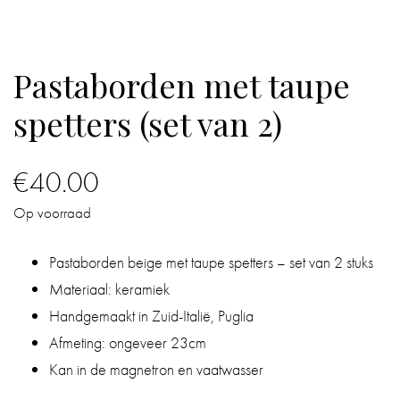
IN
DE
Pastaborden met taupe
BADKAMER
spetters (set van 2)
IN
HUIS
€
40.00
CADEAUS
Op voorraad
BOEKEN
Pastaborden beige met taupe spetters – set van 2 stuks
Materiaal: keramiek
BLOG
Handgemaakt in Zuid-Italië, Puglia
Afmeting: ongeveer 23cm
Kan in de magnetron en vaatwasser