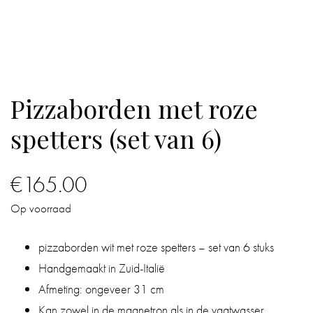
IN
DE
BADKAMER
Pizzaborden met roze
IN
HUIS
spetters (set van 6)
CADEAUS
€
165.00
BOEKEN
Op voorraad
BLOG
pizzaborden wit met roze spetters – set van 6 stuks
Handgemaakt in Zuid-Italië
Afmeting: ongeveer 31 cm
Kan zowel in de magnetron als in de vaatwasser.