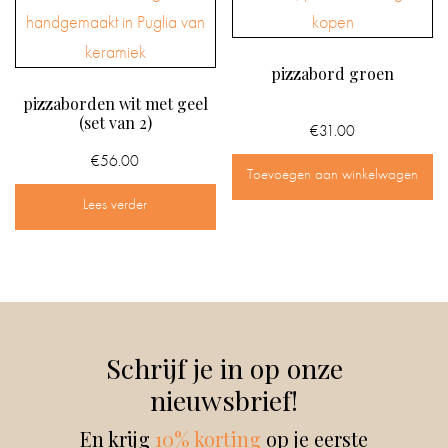
pizzabord groen
pizzaborden wit met geel
(set van 2)
€
31.00
€
56.00
Toevoegen aan winkelwagen
Lees verder
Schrijf je in op onze
nieuwsbrief!
En krijg
10% korting
op je eerste