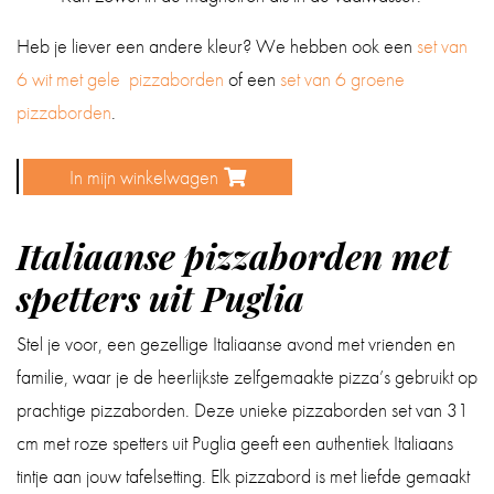
Heb je liever een andere kleur? We hebben ook een
set van
6 wit met gele pizzaborden
of een
set van 6 groene
pizzaborden
.
In mijn winkelwagen
Pizzaborden
met
Italiaanse pizzaborden met
roze
spetters
spetters uit Puglia
(set
Stel je voor, een gezellige Italiaanse avond met vrienden en
van
familie, waar je de heerlijkste zelfgemaakte pizza’s gebruikt op
6)
prachtige pizzaborden. Deze unieke pizzaborden set van 31
aantal
cm met roze spetters uit Puglia geeft een authentiek Italiaans
tintje aan jouw tafelsetting. Elk pizzabord is met liefde gemaakt