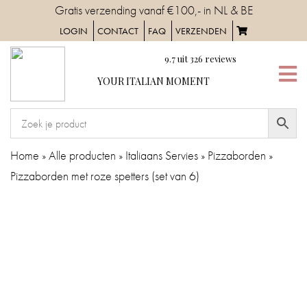
Skip
Gratis verzending vanaf €100,- in NL & BE
to
LOGIN
CONTACT
FAQ
VERZENDEN
content
9.7
uit
326
reviews
YOUR
YOUR ITALIAN MOMENT
ITALIAN
MOMENT
HOME
Home
»
Alle producten
»
Italiaans Servies
»
Pizzaborden
»
Pizzaborden met roze spetters (set van 6)
SERVIES
TAFELAANKLEDING
IN
DE
KEUKEN