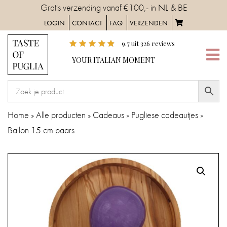
Skip
Gratis verzending vanaf €100,- in NL & BE
to
LOGIN
CONTACT
FAQ
VERZENDEN
content
9.7
uit
326
reviews
YOUR
YOUR ITALIAN MOMENT
ITALIAN
MOMENT
HOME
Home
»
Alle producten
»
Cadeaus
»
Pugliese cadeautjes
»
Ballon 15 cm paars
SERVIES
TAFELAANKLEDING
IN
DE
KEUKEN