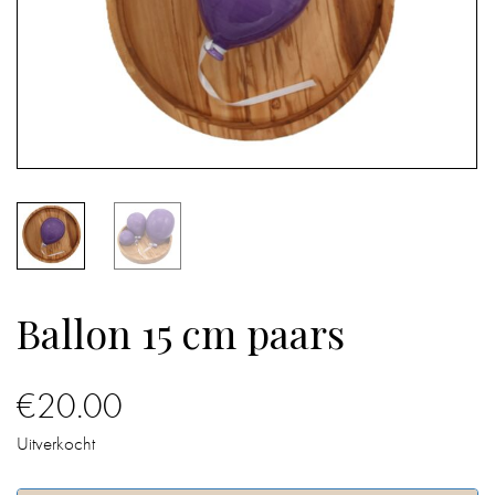
IN
DE
BADKAMER
IN
HUIS
CADEAUS
BOEKEN
Ballon 15 cm paars
BLOG
€
20.00
Uitverkocht