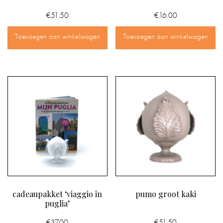
€
51.50
€
16.00
Toevoegen aan winkelwagen
Toevoegen aan winkelwagen
cadeaupakket ‘viaggio in
pumo groot kaki
puglia’
€
37.00
€
51.50