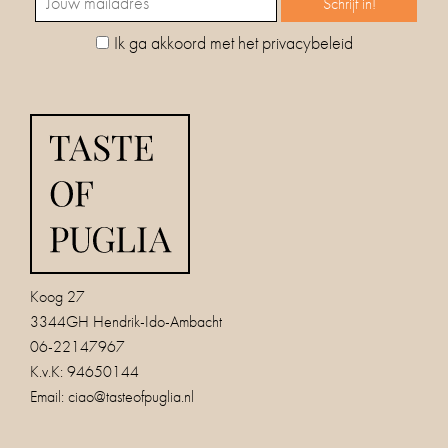
productpagina
Ik ga akkoord met het privacybeleid
Koog 27
3344GH Hendrik-Ido-Ambacht
06-22147967
K.v.K: 94650144
Email:
ciao@tasteofpuglia.nl