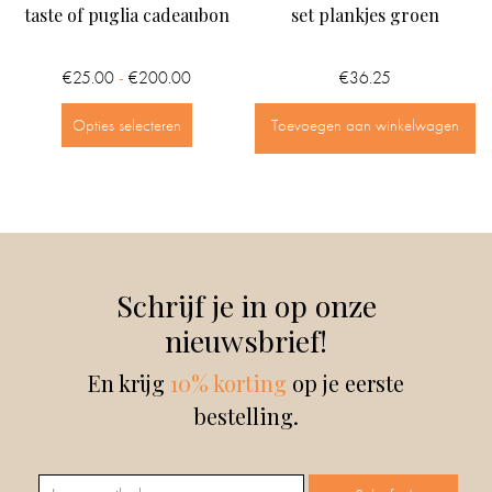
taste of puglia cadeaubon
set plankjes groen
€
25.00
€
200.00
Prijsklasse:
€
36.25
-
€25.00
Dit
Opties selecteren
Toevoegen aan winkelwagen
tot
product
€200.00
heeft
meerdere
variaties.
Deze
Schrijf je in op onze
optie
nieuwsbrief!
kan
En krijg
10% korting
op je eerste
gekozen
bestelling.
worden
op
de