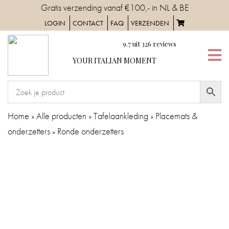
Skip
Gratis verzending vanaf €100,- in NL & BE
to
LOGIN
CONTACT
FAQ
VERZENDEN
content
9.7
uit
326
reviews
YOUR
YOUR ITALIAN MOMENT
ITALIAN
MOMENT
HOME
Home
»
Alle producten
»
Tafelaankleding
»
Placemats &
onderzetters
»
Ronde onderzetters
SERVIES
TAFELAANKLEDING
IN
DE
KEUKEN