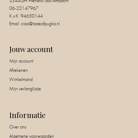
3344GH Hendrik-Ido-Ambacht
06-22147967
K.v.K: 94650144
Email:
ciao@tasteofpuglia.nl
Jouw account
Mijn account
Afrekenen
Winkelmand
Mijn verlanglijstje
Informatie
Over ons
Algemene voorwaarden