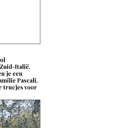
ol
uid-Italië.
en je een
amilie Pascali,
r trucjes voor