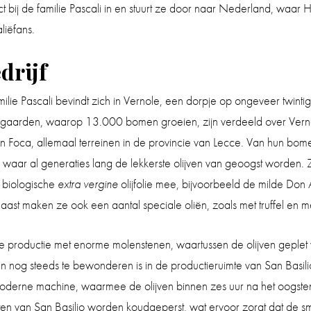
ct bij de familie Pascali in en stuurt ze door naar Nederland, waa
liëfans.
drijf
milie Pascali bevindt zich in Vernole, een dorpje op ongeveer twintig
mgaarden, waarop 13.000 bomen groeien, zijn verdeeld over Ver
an Foca, allemaal terreinen in de provincie van Lecce. Van hun bo
ar al generaties lang de lekkerste olijven van geoogst worden. 
n biologische
extra vergine
olijfolie mee, bijvoorbeeld de milde Don A
ast maken ze ook een aantal speciale oliën, zoals met truffel en me
 productie met enorme molenstenen, waartussen de olijven geple
n nog steeds te bewonderen is in de productieruimte van San Basilio
erne machine, waarmee de olijven binnen zes uur na het oogsten 
en van San Basilio worden koudgeperst, wat ervoor zorgt dat de s