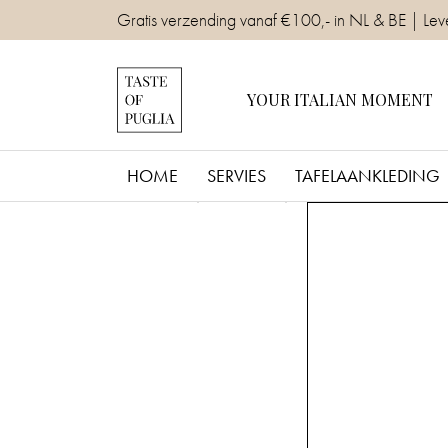
Skip
Gratis verzending vanaf €100,- in NL & BE | Lev
to
content
YOUR ITALIAN MOMENT
HOME
SERVIES
TAFELAANKLEDING