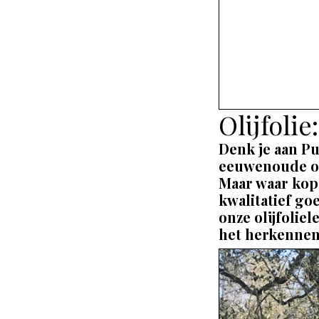
Olijfolie
Denk je aan Pu
eeuwenoude oli
Maar waar kope
kwalitatief g
onze olijfolie
het herkennen