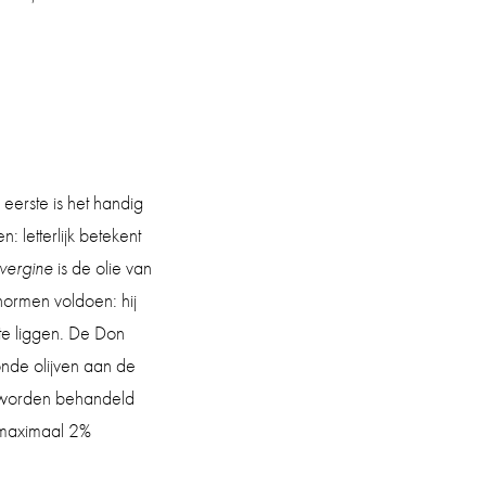
eerste is het handig
: letterlijk betekent
 vergine
is de olie van
normen voldoen: hij
te liggen. De Don
onde olijven aan de
g worden behandeld
 maximaal 2%