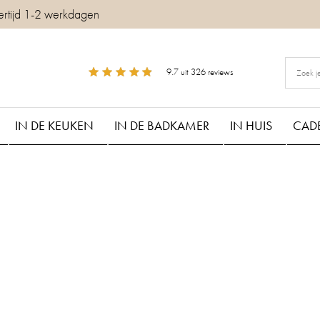
ertijd 1-2 werkdagen
9.7
uit
326
reviews
IN DE KEUKEN
IN DE BADKAMER
IN HUIS
CAD