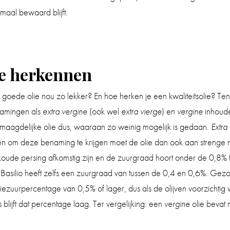
aal bewaard blijft.
ie herkennen
oede olie nou zo lekker? En hoe herken je een kwaliteitsolie? Ten 
namingen als
extra vergine
(ook wel
extra vierge
) en
vergine
inhouden
aagdelijke olie dus, waaraan zo weinig mogelijk is gedaan.
Extra
 en om deze benaming te krijgen moet de olie dan ook aan strenge 
koude persing afkomstig zijn en de zuurgraad hoort onder de 0,8% 
 Basilio heeft zelfs een zuurgraad van tussen de 0,4 en 0,6%. Gez
ezuurpercentage van 0,5% of lager, dus als de olijven voorzichti
 blijft dat percentage laag. Ter vergelijking: een
vergine
olie bevat