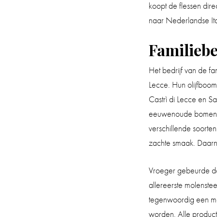
koopt de flessen dire
naar Nederlandse Ita
Familiebe
Het bedrijf van de fa
Lecce. Hun olijfboo
Castrì di Lecce en S
eeuwenoude bomen wa
verschillende soorte
zachte smaak. Daarna
Vroeger gebeurde de
allereerste molenstee
tegenwoordig een mod
worden. Alle product