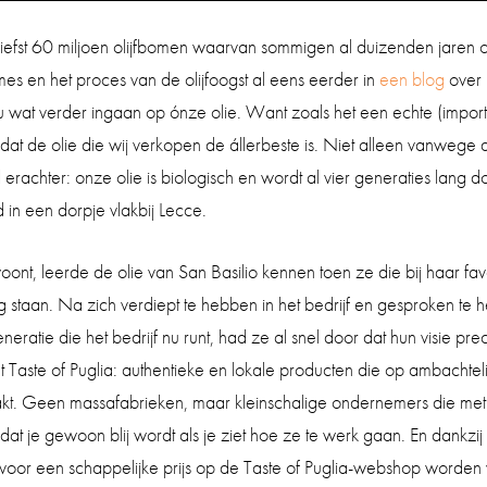
 liefst 60 miljoen olijfbomen waarvan sommigen al duizenden jare
s en het proces van de olijfoogst al eens eerder in
een blog
over 
u wat verder ingaan op ónze olie. Want zoals het een echte (import-
k dat de olie die wij verkopen de állerbeste is. Niet alleen vanwege 
erachter: onze olie is biologisch en wordt al vier generaties lang do
 in een dorpje vlakbij Lecce.
woont, leerde de olie van San Basilio kennen toen ze die bij haar fav
g staan. Na zich verdiept te hebben in het bedrijf en gesproken te
eneratie die het bedrijf nu runt, had ze al snel door dat hun visie pr
t Taste of Puglia: authentieke en lokale producten die op ambachte
t. Geen massafabrieken, maar kleinschalige ondernemers die met
at je gewoon blij wordt als je ziet hoe ze te werk gaan. En dankzij 
 voor een schappelijke prijs op de Taste of Puglia-webshop worden 