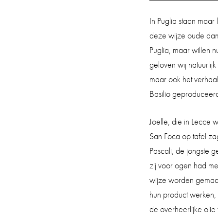
In Puglia staan maar
deze wijze oude dame
Puglia, maar willen n
geloven wij natuurlij
maar ook het verhaal 
Basilio geproduceerd
Joelle, die in Lecce 
San Foca op tafel za
Pascali, de jongste g
zij voor ogen had me
wijze worden gemaak
hun product werken, d
de overheerlijke olie