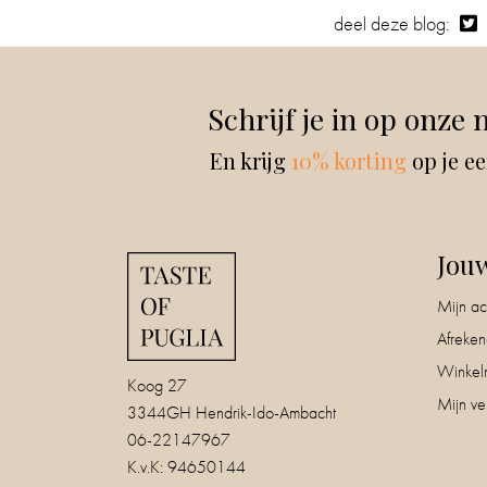
deel deze blog:
Schrijf je in op onze 
En krijg
10% korting
op je ee
Jou
Mijn ac
Afreke
Winkel
Koog 27
Mijn ver
3344GH Hendrik-Ido-Ambacht
06-22147967
K.v.K: 94650144