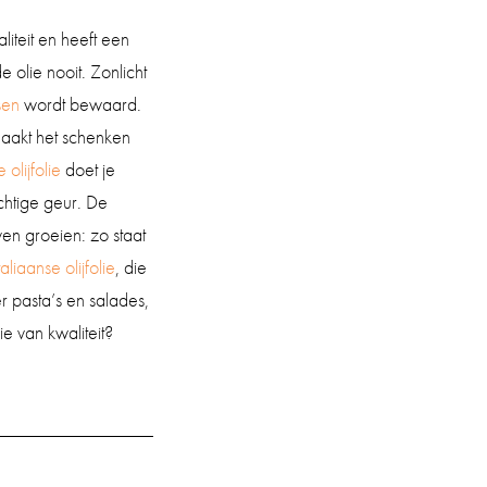
liteit en heeft een
 olie nooit. Zonlicht
sen
wordt bewaard.
aakt het schenken
 olijfolie
doet je
achtige geur. De
ven groeien: zo staat
aliaanse olijfolie
, die
r pasta’s en salades,
lie van kwaliteit?