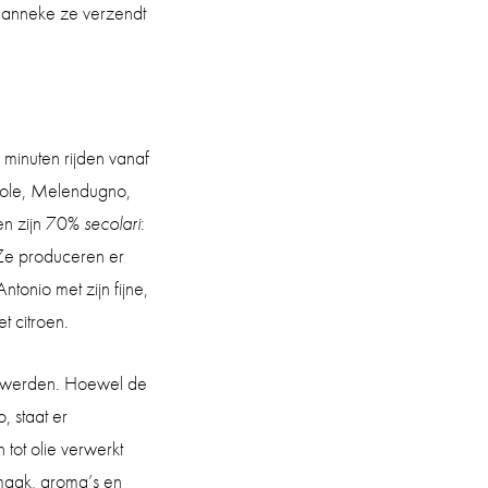
r Hanneke ze verzendt
 minuten rijden vanaf
nole, Melendugno,
men zijn 70%
secolari
:
Ze produceren er
ntonio met zijn fijne,
t citroen.
t werden. Hoewel de
, staat er
tot olie verwerkt
maak, aroma’s en