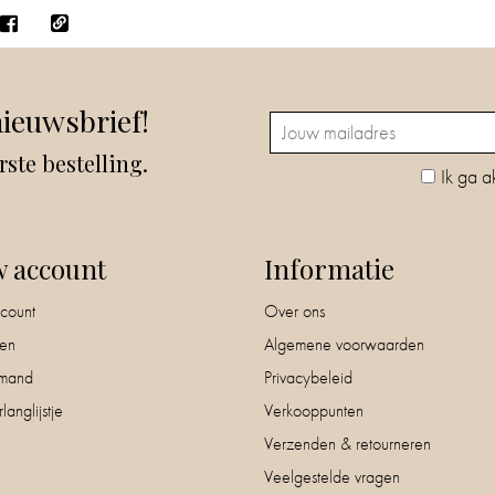
nieuwsbrief!
rste bestelling.
Ik ga a
w account
Informatie
count
Over ons
nen
Algemene voorwaarden
mand
Privacybeleid
langlijstje
Verkooppunten
Verzenden & retourneren
Veelgestelde vragen