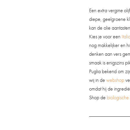
Een
extra vergine
oli
diepe, geelgroene kle
kan de olie aantasten
Kies je voor een
Ital
nog makkelijker en h
denken aan vers gemaa
smaak is enigszins pik
Puglia bekend om zi
wij in de
webshop
ver
omdat hij de ingrediënt
Shop de
biologische o