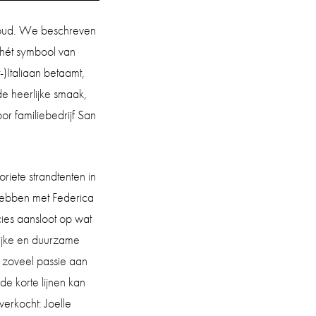
n oud. We beschreven
hét symbool van
)Italiaan betaamt,
de heerlijke smaak,
or familiebedrijf San
oriete strandtenten in
 hebben met Federica
ecies aansloot op wat
lijke en duurzame
 zoveel passie aan
de korte lijnen kan
verkocht: Joelle