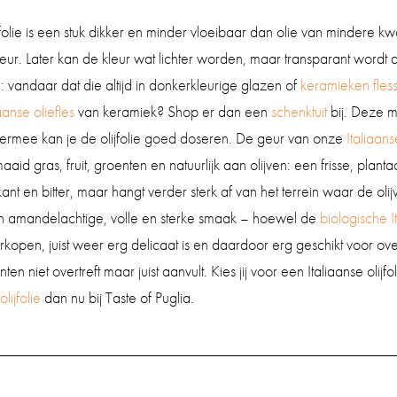
jfolie is een stuk dikker en minder vloeibaar dan olie van mindere kwa
ur. Later kan de kleur wat lichter worden, maar transparant wordt de
: vandaar dat die altijd in donkerkleurige glazen of
keramieken fles
iaanse oliefles
van keramiek? Shop er dan een
schenktuit
bij. Deze m
iermee kan je de olijfolie goed doseren. De geur van onze
Italiaanse
id gras, fruit, groenten en natuurlijk aan olijven: een frisse, plant
ant en bitter, maar hangt verder sterk af van het terrein waar de olij
jn amandelachtige, volle en sterke smaak – hoewel de
biologische It
kopen, juist weer erg delicaat is en daardoor erg geschikt voor ove
en niet overtreft maar juist aanvult. Kies jij voor een Italiaanse olijfo
lijfolie
dan nu bij Taste of Puglia.