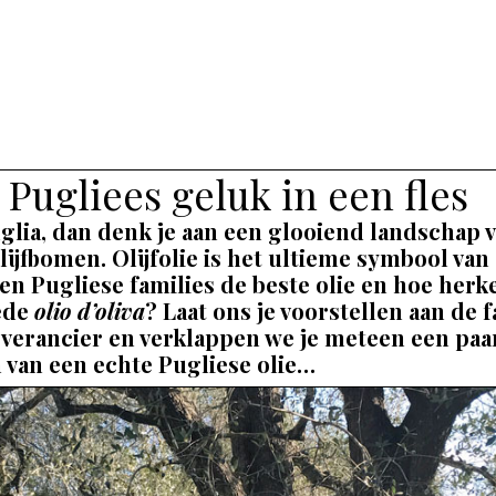
: Pugliees geluk in een fles
glia, dan denk je aan een glooiend landschap v
jfbomen. Olijfolie is het ultieme symbool van Z
n Pugliese families de beste olie en hoe herk
oede
olio d’oliva
? Laat ons je voorstellen aan de f
leverancier en verklappen we je meteen een paa
 van een echte Pugliese olie…