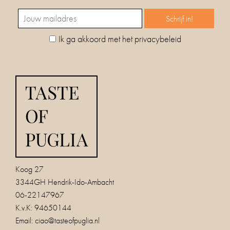
Ik ga akkoord met het privacybeleid
Koog 27
3344GH Hendrik-Ido-Ambacht
06-22147967
K.v.K: 94650144
Email:
ciao@tasteofpuglia.nl