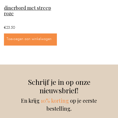
dinerbord met streep
IN
roze
DE
BADKAMER
€
23.50
IN
Toevoegen aan winkelwagen
HUIS
CADEAUS
BOEKEN
Schrijf je in op onze
BLOG
nieuwsbrief!
En krijg
10% korting
op je eerste
bestelling.