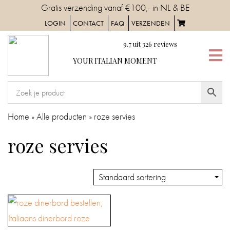
Skip
Gratis verzending vanaf €100,- in NL & BE
to
LOGIN
CONTACT
FAQ
VERZENDEN
content
9.7
uit
326
reviews
YOUR
YOUR ITALIAN MOMENT
ITALIAN
MOMENT
HOME
Home
»
Alle producten
»
roze servies
SERVIES
roze servies
TAFELAANKLEDING
IN
DE
KEUKEN