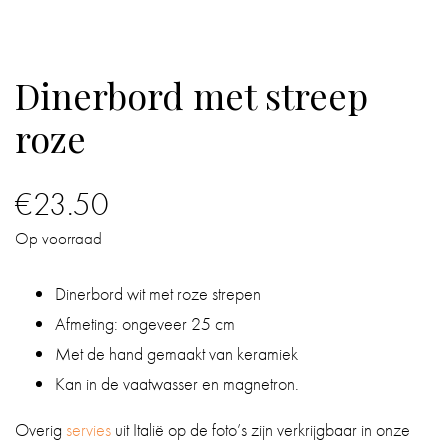
IN
DE
Dinerbord met streep
BADKAMER
roze
IN
HUIS
€
23.50
CADEAUS
Op voorraad
BOEKEN
Dinerbord wit met roze strepen
Afmeting: ongeveer 25 cm
BLOG
Met de hand gemaakt van keramiek
Kan in de vaatwasser en magnetron.
Overig
servies
uit Italië op de foto’s zijn verkrijgbaar in onze