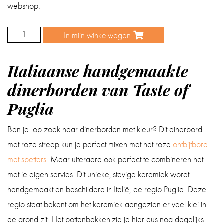
webshop.
In mijn winkelwagen
Dinerbord
met
Italiaanse handgemaakte
streep
roze
dinerborden van Taste of
aantal
Puglia
Ben je op zoek naar dinerborden met kleur? Dit dinerbord
met roze streep kun je perfect mixen met het roze
ontbijtbord
met spetters
. Maar uiteraard ook perfect te combineren het
met je eigen servies. Dit unieke, stevige keramiek wordt
handgemaakt en beschilderd in Italië, de regio Puglia. Deze
regio staat bekent om het keramiek aangezien er veel klei in
de grond zit. Het pottenbakken zie je hier dus nog dagelijks