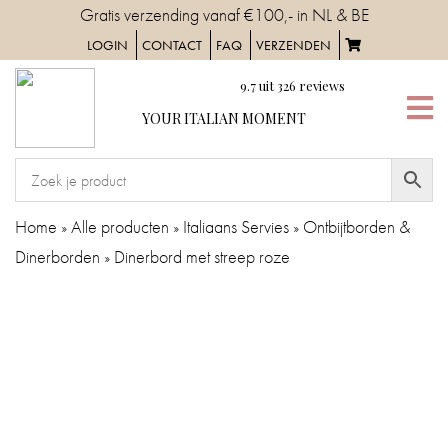
Skip
Gratis verzending vanaf €100,- in NL & BE
to
LOGIN
CONTACT
FAQ
VERZENDEN
content
9.7
uit
326
reviews
YOUR
YOUR ITALIAN MOMENT
ITALIAN
MOMENT
HOME
Home
»
Alle producten
»
Italiaans Servies
»
Ontbijtborden &
Dinerborden
»
Dinerbord met streep roze
SERVIES
TAFELAANKLEDING
IN
DE
KEUKEN