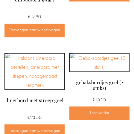
€
17.90
Toevoegen aan winkelwagen
gebaksbordjes geel (2
stuks)
€
15.25
dinerbord met streep geel
Lees verder
€
23.50
Toevoegen aan winkelwagen