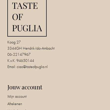
Koog 27
3344GH Hendrik-Ido-Ambacht
06-22147967
K.v.K: 94650144
Email:
ciao@tasteofpuglia.nl
Jouw account
Mijn account
Afrekenen