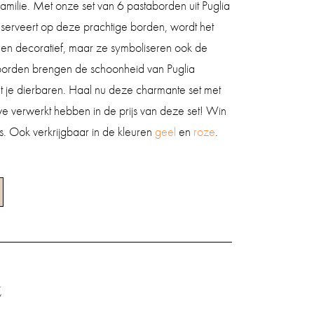
amilie. Met onze set van 6 pastaborden uit Puglia
ta serveert op deze prachtige borden, wordt het
lleen decoratief, maar ze symboliseren ook de
ze borden brengen de schoonheid van Puglia
et je dierbaren. Haal nu deze charmante set met
 we verwerkt hebben in de prijs van deze set! Win
s. Ook verkrijgbaar in de kleuren
geel
en
roze
.
t