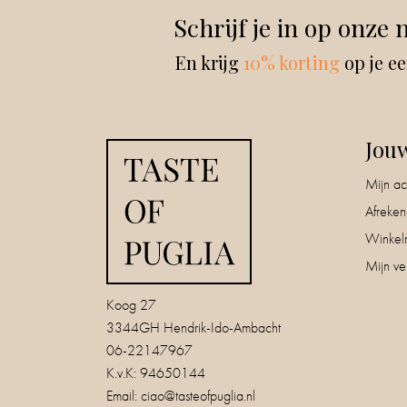
Schrijf je in op onze 
En krijg
10% korting
op je ee
Jou
Mijn ac
Afreke
Winkel
Mijn ver
Koog 27
3344GH Hendrik-Ido-Ambacht
06-22147967
K.v.K: 94650144
Email:
ciao@tasteofpuglia.nl