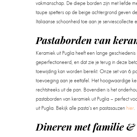
vakmanschap. De diepe borden zijn met liefde me
taupe spetters op de beige achtergrond geven de bo
Italiaanse schoonheid toe aan je serviescollectie
Pastaborden van keram
Keramiek uit Puglia heeft een lange geschieden
geperfectioneerd, en dat zie je terug in deze bet
toewijding kan worden bereikt. Onze set van 6 p
toevoeging aan je eettafel. Het hoogwaardige ker
rechtstreeks uit de pan. Bovendien is het onderho
pastaborden van keramiek uit Puglia – perfect voo
uit Puglia. Bekijk alle pasta’s en pastasauzen
hier
.
Dineren met familie & 