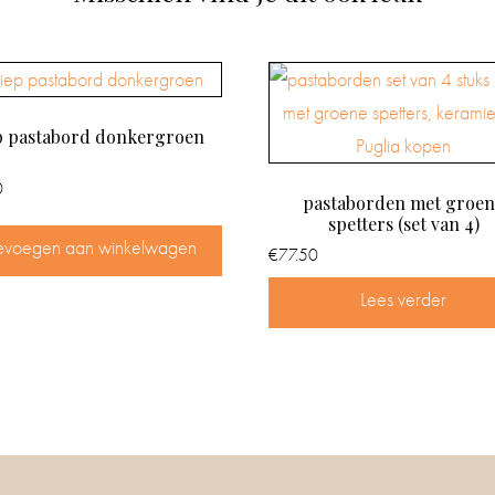
p pastabord donkergroen
0
pastaborden met groen
spetters (set van 4)
evoegen aan winkelwagen
€
77.50
Lees verder