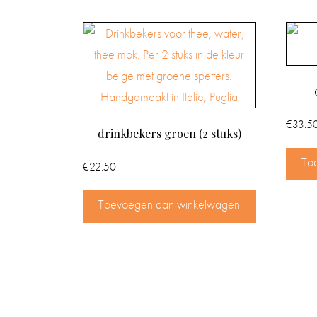
€
33.5
drinkbekers groen (2 stuks)
To
€
22.50
Toevoegen aan winkelwagen