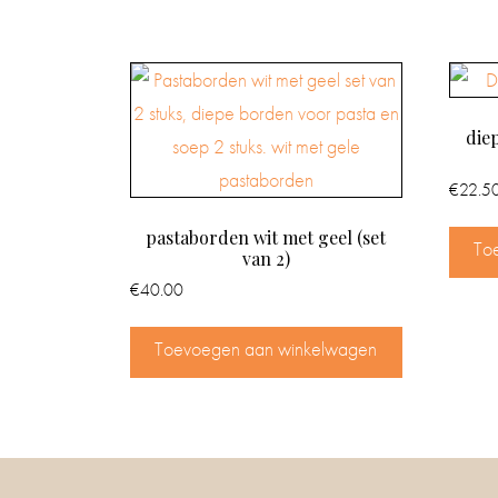
die
€
22.5
pastaborden wit met geel (set
To
van 2)
€
40.00
Toevoegen aan winkelwagen