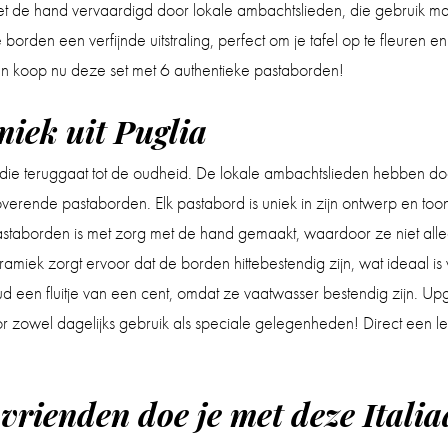
t de hand vervaardigd door lokale ambachtslieden, die gebruik ma
rden een verfijnde uitstraling, perfect om je tafel op te fleuren en 
 en koop nu deze set met 6 authentieke pastaborden!
iek uit Puglia
is die teruggaat tot de oudheid. De lokale ambachtslieden hebben
overende pastaborden. Elk pastabord is uniek in zijn ontwerp en to
astaborden is met zorg met de hand gemaakt, waardoor ze niet all
amiek zorgt ervoor dat de borden hittebestendig zijn, wat ideaal is
ud een fluitje van een cent, omdat ze vaatwasser bestendig zijn. Up
r zowel dagelijks gebruik als speciale gelegenheden! Direct een lek
vrienden doe je met deze Itali