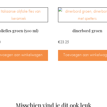
oliefles groen (500 ml)
dinerbord groen
0
€
23.25
evoegen aan winkelwagen
Toevoegen aan winkelwa
Misschien vind je dit ook leuk