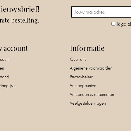
nieuwsbrief!
rste bestelling.
Ik ga a
w account
Informatie
count
Over ons
nen
Algemene voorwaarden
mand
Privacybeleid
langlijstje
Verkooppunten
Verzenden & retourneren
Veelgestelde vragen