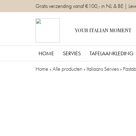
Skip
Gratis verzending vanaf €100,- in NL & BE | Lev
to
content
YOUR ITALIAN MOMENT
HOME
SERVIES
TAFELAANKLEDING
Home
»
Alle producten
»
Italiaans Servies
»
Pasta