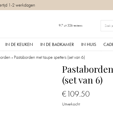
ertijd 1-2 werkdagen
9.7
uit
326
reviews
IN DE KEUKEN
IN DE BADKAMER
IN HUIS
CAD
borden
»
Pastaborden met taupe spetters (set van 6)
Pastaborden
(set van 6)
€
109.50
Uitverkocht