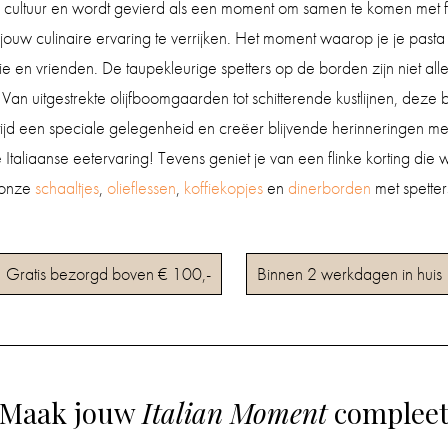
se cultuur en wordt gevierd als een moment om samen te komen met f
n jouw culinaire ervaring te verrijken. Het moment waarop je je pas
ie en vrienden. De taupekleurige spetters op de borden zijn niet a
. Van uitgestrekte olijfboomgaarden tot schitterende kustlijnen, de
ltijd een speciale gelegenheid en creëer blijvende herinneringen m
 Italiaanse eetervaring! Tevens geniet je van een flinke korting die
 onze
schaaltjes
,
olieflessen
,
koffiekopjes
en
dinerborden
met spetter
Gratis bezorgd boven € 100,-
Binnen 2 werkdagen in huis
Maak jouw
Italian Moment
complee