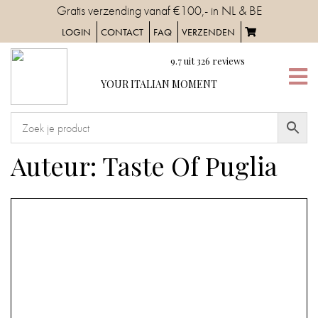
Skip
Gratis verzending vanaf €100,- in NL & BE
to
LOGIN
CONTACT
FAQ
VERZENDEN
content
9.7
uit
326
reviews
YOUR
YOUR ITALIAN MOMENT
ITALIAN
MOMENT
HOME
Auteur:
Taste Of Puglia
SERVIES
TAFELAANKLEDING
IN
DE
KEUKEN