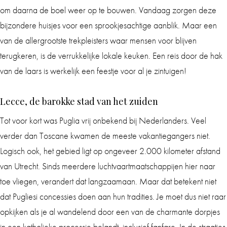
om daarna de boel weer op te bouwen. Vandaag zorgen deze
bijzondere huisjes voor een sprookjesachtige aanblik. Maar een
van de allergrootste trekpleisters waar mensen voor blijven
terugkeren, is de verrukkelijke lokale keuken. Een reis door de hak
van de laars is werkelijk een feestje voor al je zintuigen!
Lecce, de barokke stad van het zuiden
Tot voor kort was Puglia vrij onbekend bij Nederlanders. Veel
verder dan Toscane kwamen de meeste vakantiegangers niet.
Logisch ook, het gebied ligt op ongeveer 2.000 kilometer afstand
van Utrecht. Sinds meerdere luchtvaartmaatschappijen hier naar
toe vliegen, verandert dat langzaamaan. Maar dat betekent niet
dat Pugliesi concessies doen aan hun tradities. Je moet dus niet raar
opkijken als je al wandelend door een van de charmante dorpjes
in een katholieke processie belandt, inclusief fanfare. In de straatjes