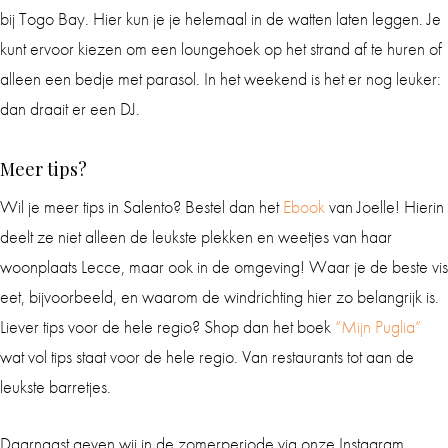
bij Togo Bay. Hier kun je je helemaal in de watten laten leggen. Je
kunt ervoor kiezen om een loungehoek op het strand af te huren of
alleen een bedje met parasol. In het weekend is het er nog leuker:
dan draait er een DJ.
Meer tips?
Wil je meer tips in Salento? Bestel dan het
Ebook
van Joelle! Hierin
deelt ze niet alleen de leukste plekken en weetjes van haar
woonplaats Lecce, maar ook in de omgeving! Waar je de beste vis
eet, bijvoorbeeld, en waarom de windrichting hier zo belangrijk is.
Liever tips voor de hele regio? Shop dan het boek
“Mijn Puglia”
wat vol tips staat voor de hele regio. Van restaurants tot aan de
leukste barretjes.
Daarnaast geven wij in de zomerperiode via onze Instagram