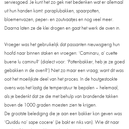
serviesgoed. Je kunt het zo gek niet bedenken wat er allemaal
uit hun handen komt: paraplubakken, spaarpotten,
bloemenvazen, peper- en zoutvaatjes en nog veel meer.
Daarna laten ze de klei drogen en gaat het werk de oven in.
Vroeger was het gebruikelijk dat passanten nieuwsgierig hun
hoofd naar binnen staken en vroegen: ‘Caminaru, a’ cuette
buene lu caminu?’ (dialect voor: ‘Pottenbakker, heb je ze goed
gebakken in de oven?’) Niet zo maar een vraag; want dit was
ooit het moeilijkste deel van het proces. In de houtgestookte
ovens was het lastig de temperatuur te bepalen – helemaal,
als je bedenkt dat ze die met behulp van brandende takken
boven de 1000 graden moesten zien te krijgen.
De grootste belediging die je aan een bakker kon geven was
‘Quiddu no’ sape cocere’ (Je bakt er niks van). Wie dit naar