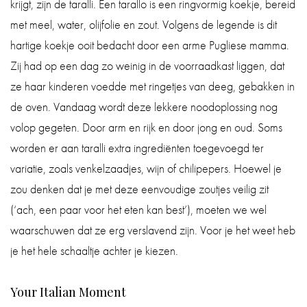
krijgt, zijn de taralli. Een tarallo is een ringvormig koekje, bereid
met meel, water, olijfolie en zout. Volgens de legende is dit
hartige koekje ooit bedacht door een arme Pugliese mamma.
Zij had op een dag zo weinig in de voorraadkast liggen, dat
ze haar kinderen voedde met ringetjes van deeg, gebakken in
de oven. Vandaag wordt deze lekkere noodoplossing nog
volop gegeten. Door arm en rijk en door jong en oud. Soms
worden er aan taralli extra ingrediënten toegevoegd ter
variatie, zoals venkelzaadjes, wijn of chilipepers. Hoewel je
zou denken dat je met deze eenvoudige zoutjes veilig zit
(‘ach, een paar voor het eten kan best’), moeten we wel
waarschuwen dat ze erg verslavend zijn. Voor je het weet heb
je het hele schaaltje achter je kiezen.
Your Italian Moment