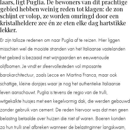
laars, ligt Puglia. De bewoners van dit prachtige
gebied hebben weinig reden tot klagen: de zon
schijnt er volop, ze worden omringd door een
kristalheldere zee én ze eten elke dag hartstikke
lekker.
Er zijn talloze redenen om naar Puglia af te reizen. Hier liggen
misschien wel de mooiste stranden van het Italiaanse vastelanden
het gebied is bezaaid met wijngaarden en eeuwenoude
olijfbomen. Je vindt er sfeervollesteden vol imposante
barokarchitectuur, zoals Lecce en Martina Franca, maar ook
schattige, kleine dorpjes waar je nog het authentieke Italiaanse
leven aanschouwt. Puglia is tevens de regio van de trulli,
witgekalkte huisjes met een kegelvormig dak, die werden gebouwd
zonder gebruik van cement. De reden hiervoor was dat men geen
belasting betaalde over huizen die niet af waren. Boeren konden
zo hun trulli snel afbreken wanneer de belastinginner langskwam,