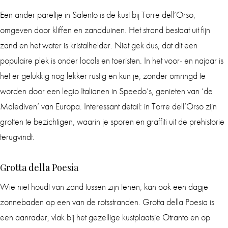
Een ander pareltje in Salento is de kust bij Torre dell’Orso,
omgeven door kliffen en zandduinen. Het strand bestaat uit fijn
zand en het water is kristalhelder. Niet gek dus, dat dit een
populaire plek is onder locals en toeristen. In het voor- en najaar is
het er gelukkig nog lekker rustig en kun je, zonder omringd te
worden door een legio Italianen in Speedo’s, genieten van ‘de
Malediven’ van Europa. Interessant detail: in Torre dell’Orso zijn
grotten te bezichtigen, waarin je sporen en graffiti uit de prehistorie
terugvindt.
Grotta della Poesia
Wie niet houdt van zand tussen zijn tenen, kan ook een dagje
zonnebaden op een van de rotsstranden. Grotta della Poesia is
een aanrader, vlak bij het gezellige kustplaatsje Otranto en op