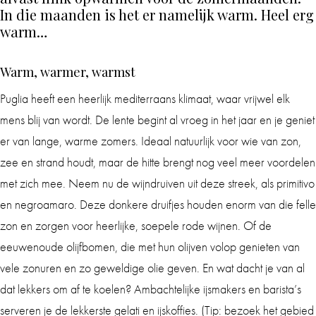
In die maanden is het er namelijk warm. Heel erg
warm…
Warm, warmer, warmst
Puglia heeft een heerlijk mediterraans klimaat, waar vrijwel elk
mens blij van wordt. De lente begint al vroeg in het jaar en je geniet
er van lange, warme zomers. Ideaal natuurlijk voor wie van zon,
zee en strand houdt, maar de hitte brengt nog veel meer voordelen
met zich mee. Neem nu de wijndruiven uit deze streek, als primitivo
en negroamaro. Deze donkere druifjes houden enorm van die felle
zon en zorgen voor heerlijke, soepele rode wijnen. Of de
eeuwenoude olijfbomen, die met hun olijven volop genieten van
vele zonuren en zo geweldige olie geven. En wat dacht je van al
dat lekkers om af te koelen? Ambachtelijke ijsmakers en barista’s
serveren je de lekkerste gelati en ijskoffies. (Tip: bezoek het gebied