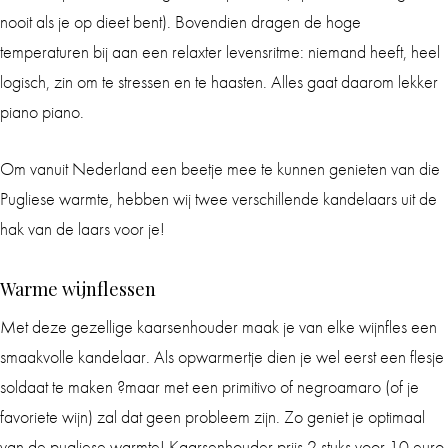
nooit als je op dieet bent). Bovendien dragen de hoge
temperaturen bij aan een relaxter levensritme: niemand heeft, heel
logisch, zin om te stressen en te haasten. Alles gaat daarom lekker
piano piano.
Om vanuit Nederland een beetje mee te kunnen genieten van die
Pugliese warmte, hebben wij twee verschillende kandelaars uit de
hak van de laars voor je!
Warme wijnflessen
Met deze gezellige kaarsenhouder maak je van elke wijnfles een
smaakvolle kandelaar. Als opwarmertje dien je wel eerst een flesje
soldaat te maken ?maar met een primitivo of negroamaro (of je
favoriete wijn) zal dat geen probleem zijn. Zo geniet je optimaal
van de pugliese warmte! Kaarsenhouder prijs 2 stuks voor 10 euro.