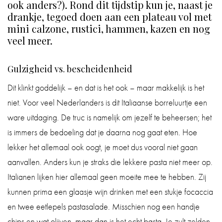
ook anders?). Rond dit tijdstip kun je, naast je
drankje, tegoed doen aan een plateau vol met
mini calzone, rustici, hammen, kazen en nog
veel meer.
Gulzigheid vs. bescheidenheid
Dit klinkt goddelijk – en dat is het ook – maar makkelijk is het
niet. Voor veel Nederlanders is dit Italiaanse borreluurtje een
ware uitdaging. De truc is namelijk om jezelf te beheersen; het
is immers de bedoeling dat je daarna nog gaat eten. Hoe
lekker het allemaal ook oogt, je moet dus vooral niet gaan
aanvallen. Anders kun je straks die lekkere pasta niet meer op.
Italianen lijken hier allemaal geen moeite mee te hebben. Zij
kunnen prima een glaasje wijn drinken met een stukje focaccia
en twee eetlepels pastasalade. Misschien nog een handje
chips en wat olijven, maar dan is het echt basta. Je zult zelden