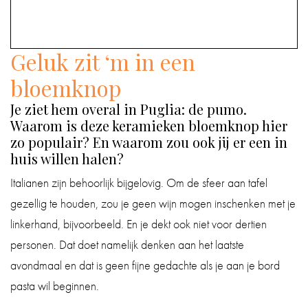
IN
DE
Geluk zit ‘m in een
BADKAMER
bloemknop
IN
Je ziet hem overal in Puglia: de pumo.
HUIS
Waarom is deze keramieken bloemknop hier
zo populair? En waarom zou ook jij er een in
CADEAUS
huis willen halen?
Italianen zijn behoorlijk bijgelovig. Om de sfeer aan tafel
BOEKEN
gezellig te houden, zou je geen wijn mogen inschenken met je
linkerhand, bijvoorbeeld. En je dekt ook niet voor dertien
BLOG
personen. Dat doet namelijk denken aan het laatste
avondmaal en dat is geen fijne gedachte als je aan je bord
pasta wil beginnen.