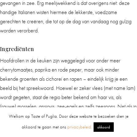
gevangen in zee. Erg meelijwekkend is dat overigens niet: deze
handige Italianen wisten hiermee de lekkerste, voedzame
gerechten te creëren, die tot op de dag van vandaag nog gulzig
worden verorberd.
Ingrediënten
Hoofdrollen in de keuken zijn weggelegd voor onder meer
cherrytomaatjes, paprika en rode peper, maar ook minder
bekende groenten als cichorei en rapen – eindelijk krijg je een
beeld bij het spreekwoord. Hoewel er zeker vlees (met name lam)
wordt gegeten, staat de regio beter bekend om haar vis, als
(rauwe) mosselen, ansjovis, zee-egels en zelfs zeespons. Net als in
bijna iedere Italiaanse regio, zijn ook hier de inwoners dol op kaas.
0
Welkom op Taste of Puglia. Door deze website te bezoeken dien je
Een van de populairste is burrata, een zachte mozzarella met
akkoord te gaan met ons
privacybeleid.
akkoord
binnenin room voor een nog vollere smaak. Dankzij een